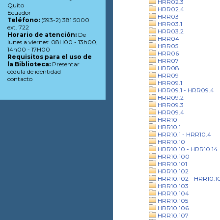
HRR02.3
Quito
HRR02.4
Ecuador
HRR03
Teléfono:
(593-2) 381 5000
HRR03.1
ext. 722
HRR03.2
Horario de atención:
De
HRR04
lunes a viernes: 08H00 - 13h00,
HRR05
14h00 - 17H00
HRR06
Requisitos para el uso de
HRR07
la Biblioteca:
Presentar
HRR08
cédula de identidad
HRR09
contacto
HRR09.1
HRR09.1 - HRR09.4
HRR09.2
HRR09.3
HRR09.4
HRR10
HRR10.1
HRR10.1 - HRR10.4
HRR10.10
HRR10.10 - HRR10.14
HRR10.100
HRR10.101
HRR10.102
HRR10.102 - HRR10.1
HRR10.103
HRR10.104
HRR10.105
HRR10.106
HRR10.107