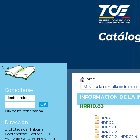
A-
A
A+
Inicio
Volver a la pantalla de inicio con
Conectarse
INFORMACIÓN DE LA 
HRR10.83
Olvidé mi contraseña
HRR01
Dirección
HRR02
HRR02.1
Biblioteca del Tribunal
HRR02.2
Contencioso Electoral - TCE
HRR02.2 - HRR02.4
Av. 12 de Octubre N19 y Patria