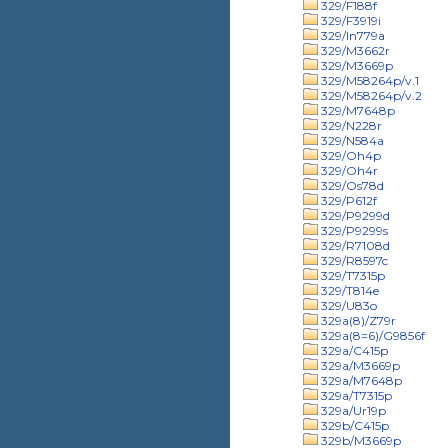
329/F188f
329/F3919i
329/In779a
329/M3662r
329/M3669p
329/M58264p/v.1
329/M58264p/v.2
329/M7648p
329/N228r
329/N584a
329/Oh4p
329/Oh4r
329/Os78d
329/P612f
329/P9299d
329/P9299s
329/R7108d
329/R8597c
329/T7315p
329/T814e
329/U83o
329a(8)/Z79r
329a(8=6)/G9856f
329a/C415p
329a/M3669p
329a/M7648p
329a/T7315p
329a/Ur19p
329b/C415p
329b/M3669p