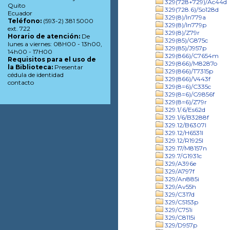
329(728+729)/Ac44d
Quito
329(728.6)/So128d
Ecuador
329(8)/In779a
Teléfono:
(593-2) 381 5000
329(8)/In779p
ext. 722
329(8)/Z79r
Horario de atención:
De
329(85)/G875c
lunes a viernes: 08H00 - 13h00,
329(85)/J957p
14h00 - 17H00
329(866)/C7654m
Requisitos para el uso de
329(866)/M8287o
la Biblioteca:
Presentar
329(866)/T7315p
cédula de identidad
329(866)/V443f
contacto
329(8=6)/C335c
329(8=6)/G9856f
329(8=6)/Z79r
329.1/.6/Es62d
329.1/6/B3288f
329.12/B6307l
329.12/H6531l
329.12/R1925l
329.17/M8157n
329.7/G1931c
329/A396e
329/A797f
329/An885i
329/Av55h
329/C317d
329/C5153p
329/C751i
329/C8115i
329/D957p