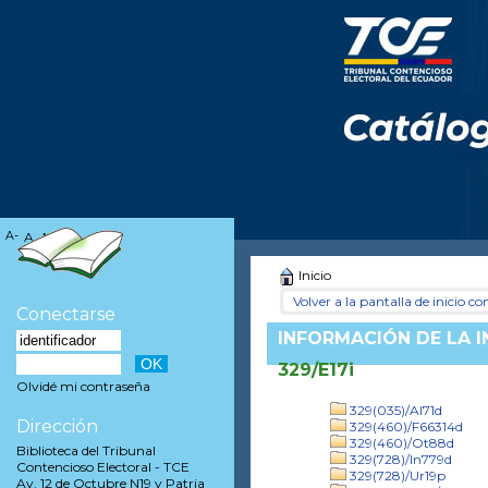
A-
A
A+
Inicio
Volver a la pantalla de inicio con
Conectarse
INFORMACIÓN DE LA 
329/E17i
Olvidé mi contraseña
329(035)/Al71d
Dirección
329(460)/F66314d
329(460)/Ot88d
Biblioteca del Tribunal
329(728)/In779d
Contencioso Electoral - TCE
329(728)/Ur19p
Av. 12 de Octubre N19 y Patria