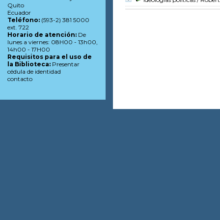
Quito
Ecuador
Teléfono:
(593-2) 381 5000
ext. 722
Horario de atención:
De
lunes a viernes: 08H00 - 13h00,
14h00 - 17H00
Requisitos para el uso de
la Biblioteca:
Presentar
cédula de identidad
contacto