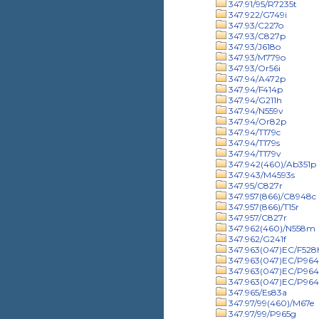
347.91/95/R7235t
347.922/G749i
347.93/C227o
347.93/C827p
347.93/J618o
347.93/M779o
347.93/Or56i
347.94/A472p
347.94/F414p
347.94/G211h
347.94/N559v
347.94/Or82p
347.94/T179c
347.94/T179s
347.94/T179v
347.942(460)/Ab351p
347.943/M4593s
347.95/C827r
347.957(866)/C8948c
347.957(866)/T15r
347.957/C827r
347.962(460)/N558m
347.962/G241f
347.963(047)EC/F528
347.963(047)EC/P9641
347.963(047)EC/P964
347.963(047)EC/P964
347.965/Es83a
347.97/99(460)/M67e
347.97/99/P965g