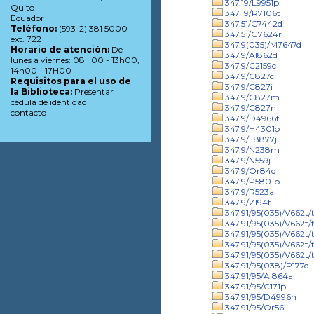
347.19/L9951p
Quito
347.19/R7106t
Ecuador
347.51/C7442d
Teléfono:
(593-2) 381 5000
347.51/G7624r
ext. 722
347.9(035)/M7647d
Horario de atención:
De
347.9/Al862d
lunes a viernes: 08H00 - 13h00,
347.9/C2159c
14h00 - 17H00
347.9/C827c
Requisitos para el uso de
347.9/C827i
la Biblioteca:
Presentar
347.9/C827m
cédula de identidad
347.9/C827n
contacto
347.9/D4966t
347.9/H4301o
347.9/L8877j
347.9/N238m
347.9/N559j
347.9/Or84d
347.9/P5801p
347.9/R523a
347.9/Z194t
347.91/95(035)/V662t/t
347.91/95(035)/V662t/t
347.91/95(035)/V662t/t
347.91/95(035)/V662t/
347.91/95(035)/V662t/t
347.91/95(038)/P177d
347.91/95/Al864a
347.91/95/C171p
347.91/95/D4996n
347.91/95/Or56i