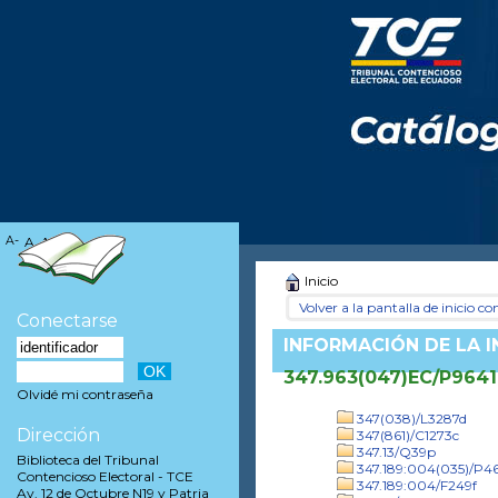
A-
A
A+
Inicio
Volver a la pantalla de inicio con
Conectarse
INFORMACIÓN DE LA 
347.963(047)EC/P9641
Olvidé mi contraseña
347(038)/L3287d
Dirección
347(861)/C1273c
347.13/Q39p
Biblioteca del Tribunal
347.189:004(035)/P
Contencioso Electoral - TCE
347.189:004/F249f
Av. 12 de Octubre N19 y Patria