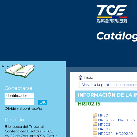
A-
A
A+
Inicio
Volver a la pantalla de inicio con
Conectarse
INFORMACIÓN DE LA 
HRJ02.15
Olvidé mi contraseña
HRJ01
Dirección
HRJ01.22 - HRJ01.26
HRJ02
Biblioteca del Tribunal
HRJ02.1
Contencioso Electoral - TCE
HRJ02.1 - HRJ02.10
Av. 12 de Octubre N19 y Patria