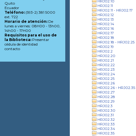
HRJ02.10
Quito
HRJ02.11
Ecuador
HRJ02.11 - HRJ02.17
Teléfono:
(593-2) 381 5000
HRJ02.12
ext. 722
HRJ02.13
Horario de atención:
De
HRJ02.14
lunes a viernes: 08H00 - 13h00,
HRJ02.16
14h00 - 17H00
HRJ02.17
Requisitos para el uso de
HRJ02.18
la Biblioteca:
Presentar
HRJ02.18 - HRJ02.25
cédula de identidad
HRJ02.19
contacto
HRJ02.2
HRJ02.20
HRJ02.21
HRJ02.22
HRJ02.23
HRJ02.24
HRJ02.25
HRJ02.26
HRJ02.26 - HRJ02.35
HRJ02.27
HRJ02.28
HRJ02.29
HRJ02.3
HRJ02.30
HRJ02.31
HRJ02.32
HRJ02.33
HRJ02.34
HRJ02.35