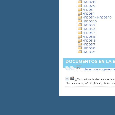
HRJ02.8
HRJ02.9
HRJ03
HRJ03.1
HRJ03.1 - HRJ03.10
HRJ03.10
HRJ03.2
HRJ03.3
HRJ03.4
HRJ03.5
HRJ03.6
HRJ03.7
HRJ03.8
HRJ03.9
DOCUMENTOS EN LA BI
Hacer una sugerenci
¿Es posible la democracia s
Democracia, n°. 2 (Año 1, diciemb