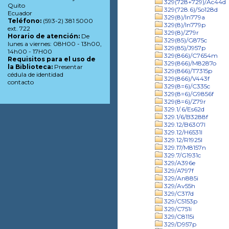
329(728+729)/Ac44d
Quito
329(728.6)/So128d
Ecuador
329(8)/In779a
Teléfono:
(593-2) 381 5000
329(8)/In779p
ext. 722
329(8)/Z79r
Horario de atención:
De
329(85)/G875c
lunes a viernes: 08H00 - 13h00,
329(85)/J957p
14h00 - 17H00
329(866)/C7654m
Requisitos para el uso de
329(866)/M8287o
la Biblioteca:
Presentar
329(866)/T7315p
cédula de identidad
329(866)/V443f
contacto
329(8=6)/C335c
329(8=6)/G9856f
329(8=6)/Z79r
329.1/.6/Es62d
329.1/6/B3288f
329.12/B6307l
329.12/H6531l
329.12/R1925l
329.17/M8157n
329.7/G1931c
329/A396e
329/A797f
329/An885i
329/Av55h
329/C317d
329/C5153p
329/C751i
329/C8115i
329/D957p