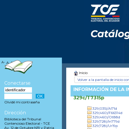
A-
A
A+
Inicio
Volver a la pantalla de inicio con
Conectarse
INFORMACIÓN DE LA 
329c/T7315p
Olvidé mi contraseña
329(035)/Al71d
Dirección
329(460)/F66314d
329(460)/Ot88d
Biblioteca del Tribunal
329(728)/In779d
Contencioso Electoral - TCE
329(728)/Ur19p
Av. 12 de Octubre N19 y Patria