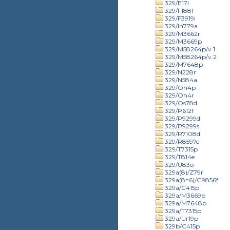
329/E17i
329/F188f
329/F3919i
329/In779a
329/M3662r
329/M3669p
329/M58264p/v.1
329/M58264p/v.2
329/M7648p
329/N228r
329/N584a
329/Oh4p
329/Oh4r
329/Os78d
329/P612f
329/P9299d
329/P9299s
329/R7108d
329/R8597c
329/T7315p
329/T814e
329/U83o
329a(8)/Z79r
329a(8=6)/G9856f
329a/C415p
329a/M3669p
329a/M7648p
329a/T7315p
329a/Ur19p
329b/C415p