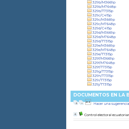
329b/M3669p
329b/M7648p
329b/T7315p
329c/C415p
329c/M3669p
329c/M7648p
329d/C415p
329d/M3669p
329d/M7648p
329d/T7315p
329e/M3669p
329e/M7648p
329e/T7315p
329f/M3669p
329f/M7648p
329f/T7315p
329g/T7315p
329h/T7315p
329i/T7315p
329j/T7315p
DOCUMENTOS EN LA BI
Hacer una sugerenci
Control electoral ecuatoria