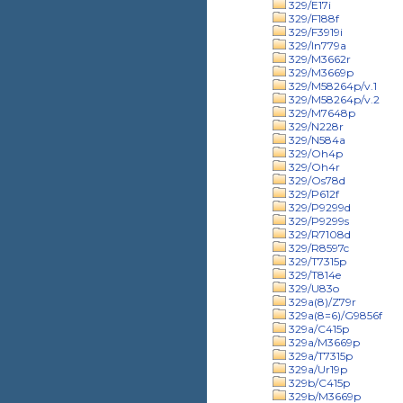
329/E17i
329/F188f
329/F3919i
329/In779a
329/M3662r
329/M3669p
329/M58264p/v.1
329/M58264p/v.2
329/M7648p
329/N228r
329/N584a
329/Oh4p
329/Oh4r
329/Os78d
329/P612f
329/P9299d
329/P9299s
329/R7108d
329/R8597c
329/T7315p
329/T814e
329/U83o
329a(8)/Z79r
329a(8=6)/G9856f
329a/C415p
329a/M3669p
329a/T7315p
329a/Ur19p
329b/C415p
329b/M3669p