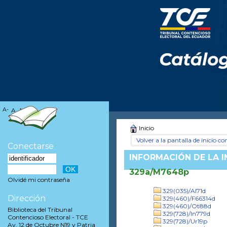
A-
A
A+
Inicio
Volver a la pantalla de inicio con
Conectarse
INFORMACIÓN DE LA 
329a/M7648p
Olvidé mi contraseña
329(035)/Al71d
Dirección
329(460)/F66314d
329(460)/Ot88d
Biblioteca del Tribunal
329(728)/In779d
Contencioso Electoral - TCE
329(728)/Ur19p
Av. 12 de Octubre N19 y Patria