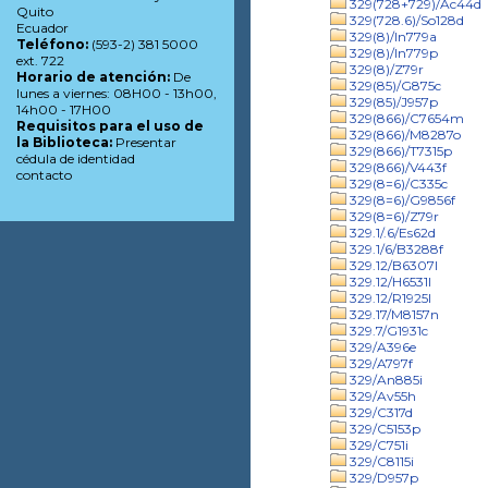
329(728+729)/Ac44d
Quito
329(728.6)/So128d
Ecuador
329(8)/In779a
Teléfono:
(593-2) 381 5000
329(8)/In779p
ext. 722
329(8)/Z79r
Horario de atención:
De
329(85)/G875c
lunes a viernes: 08H00 - 13h00,
329(85)/J957p
14h00 - 17H00
329(866)/C7654m
Requisitos para el uso de
329(866)/M8287o
la Biblioteca:
Presentar
329(866)/T7315p
cédula de identidad
329(866)/V443f
contacto
329(8=6)/C335c
329(8=6)/G9856f
329(8=6)/Z79r
329.1/.6/Es62d
329.1/6/B3288f
329.12/B6307l
329.12/H6531l
329.12/R1925l
329.17/M8157n
329.7/G1931c
329/A396e
329/A797f
329/An885i
329/Av55h
329/C317d
329/C5153p
329/C751i
329/C8115i
329/D957p