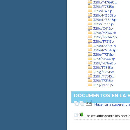
329b/M7648p
329b/T7315p
329c/C415p
329c/M3669p
329c/M7648p
329c/T7315p
329d/C415p
329d/M3669p
329d/M7648p
329d/T7315p
329e/M3669p
329e/M7648p
329e/T7315p
329f/M3669p
329f/M7648p
329f/T7315p
329g/T7315p
329h/T7315p
329i/T7315p
329j/T7315p
DOCUMENTOS EN LA B
Hacer una sugerenci
Los estudios sobre los partid