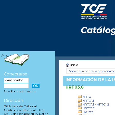
A-
A
A+
Inicio
Volver a la pantalla de inicio con
Conectarse
INFORMACIÓN DE LA 
HRT03.6
Olvidé mi contraseña
HRT01
Dirección
HRT01.1
HRT01.1 - HRT01.2
Biblioteca del Tribunal
HRT01.2
Contencioso Electoral - TCE
HRT02
Av. 12 de Octubre N19 y Patria