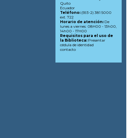
Quito
Ecuador
Teléfono:
(593-2) 381 5000
ext. 722
Horario de atención:
De
lunes a viernes: 08H00 - 13h00,
14h00 - 17H00
Requisitos para el uso de
la Biblioteca:
Presentar
cédula de identidad
contacto