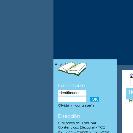
A-
A
A+
Conectarse
I
H
Olvidé mi contraseña
Dirección
Biblioteca del Tribunal
Contencioso Electoral - TCE
Av. 12 de Octubre N19 y Patria