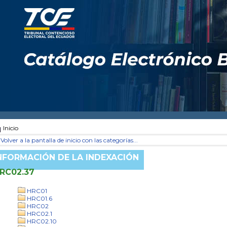
Inicio
Volver a la pantalla de inicio con las categorías...
NFORMACIÓN DE LA INDEXACIÓN
RC02.37
HRC01
HRC01.6
HRC02
HRC02.1
HRC02.10