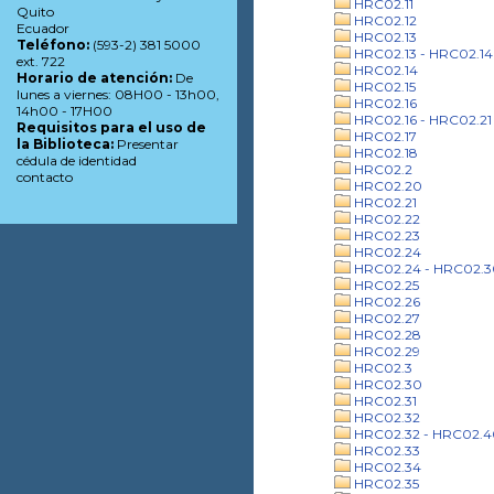
HRC02.11
Quito
HRC02.12
Ecuador
HRC02.13
Teléfono:
(593-2) 381 5000
HRC02.13 - HRC02.14
ext. 722
HRC02.14
Horario de atención:
De
HRC02.15
lunes a viernes: 08H00 - 13h00,
HRC02.16
14h00 - 17H00
HRC02.16 - HRC02.21
Requisitos para el uso de
HRC02.17
la Biblioteca:
Presentar
HRC02.18
cédula de identidad
HRC02.2
contacto
HRC02.20
HRC02.21
HRC02.22
HRC02.23
HRC02.24
HRC02.24 - HRC02.3
HRC02.25
HRC02.26
HRC02.27
HRC02.28
HRC02.29
HRC02.3
HRC02.30
HRC02.31
HRC02.32
HRC02.32 - HRC02.4
HRC02.33
HRC02.34
HRC02.35