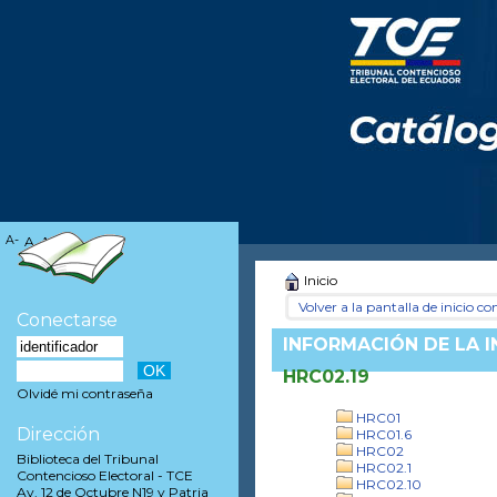
A-
A
A+
Inicio
Volver a la pantalla de inicio con
Conectarse
INFORMACIÓN DE LA 
HRC02.19
Olvidé mi contraseña
HRC01
Dirección
HRC01.6
HRC02
Biblioteca del Tribunal
HRC02.1
Contencioso Electoral - TCE
HRC02.10
Av. 12 de Octubre N19 y Patria