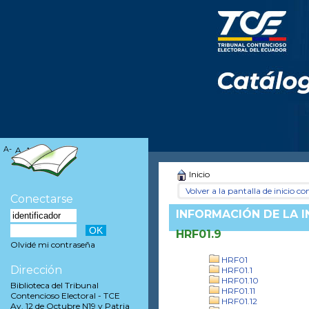
A-
A
A+
Inicio
Volver a la pantalla de inicio con
Conectarse
INFORMACIÓN DE LA 
HRF01.9
Olvidé mi contraseña
HRF01
Dirección
HRF01.1
HRF01.10
Biblioteca del Tribunal
HRF01.11
Contencioso Electoral - TCE
HRF01.12
Av. 12 de Octubre N19 y Patria