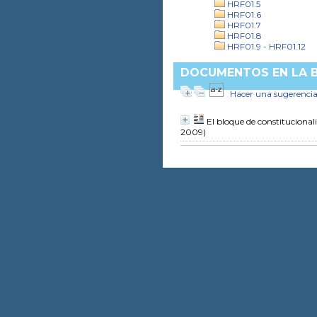
HRF01.5
HRF01.6
HRF01.7
HRF01.8
HRF01.9 - HRF01.12
DOCUMENTOS EN LA BI
Hacer una sugerenci
El bloque de constitucional
2009)