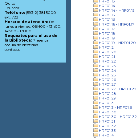
HRF01.13
Quito
HRF01.14
Ecuador
HRF01.14 - HRF01.15
Teléfono:
(593-2) 381 5000
HRF01.15
ext. 722
HRF01.16
Horario de atención:
De
HRF01.16 - HRF01.17
lunes a viernes: 08H00 - 13h00,
HRF01.17
14h00 - 17H00
HRF01.18
Requisitos para el uso de
HRF01.19
la Biblioteca:
Presentar
HRF01.19 - HRF01.20
cédula de identidad
HRF01.2
contacto
HRF01.20
HRF01.21
HRF01.22
HRF01.23
HRF01.24
HRF01.25
HRF01.26
HRF01.27
HRF01.27 - HRF01.29
HRF01.28
HRF01.29
HRF01.3
HRF01.3 - HRF01.6
HRF01.30
HRF01.30 - HRF01.32
HRF01.31
HRF01.32
HRF01.33
HRF01.4