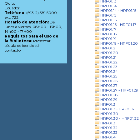
HRF01.13
Quito
HRF01.14
Ecuador
HRF01.14 - HRF01.15
Teléfono:
(593-2) 381 5000
HRF01.15
ext. 722
HRF01.16
Horario de atención:
De
HRF01.16 - HRF01.17
lunes a viernes: 08H00 - 13h00,
HRF01.17
14h00 - 17H00
HRF01.18
Requisitos para el uso de
HRF01.19
la Biblioteca:
Presentar
HRF01.19 - HRF01.20
cédula de identidad
HRF01.2
contacto
HRF01.20
HRF01.21
HRF01.22
HRF01.23
HRF01.24
HRF01.25
HRF01.26
HRF01.27
HRF01.27 - HRF01.29
HRF01.28
HRF01.29
HRF01.3
HRF01.3 - HRF01.6
HRF01.30
HRF01.30 - HRF01.32
HRF01.31
HRF01.32
HRF01.33
HRF01.4