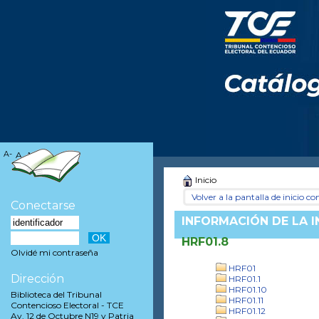
A-
A
A+
Inicio
Volver a la pantalla de inicio con
Conectarse
INFORMACIÓN DE LA 
HRF01.8
Olvidé mi contraseña
HRF01
Dirección
HRF01.1
HRF01.10
Biblioteca del Tribunal
HRF01.11
Contencioso Electoral - TCE
HRF01.12
Av. 12 de Octubre N19 y Patria