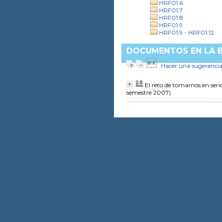
HRF01.6
HRF01.7
HRF01.8
HRF01.9
HRF01.9 - HRF01.12
DOCUMENTOS EN LA BI
Hacer una sugerenci
El reto de tomarnos en seri
semestre 2007)