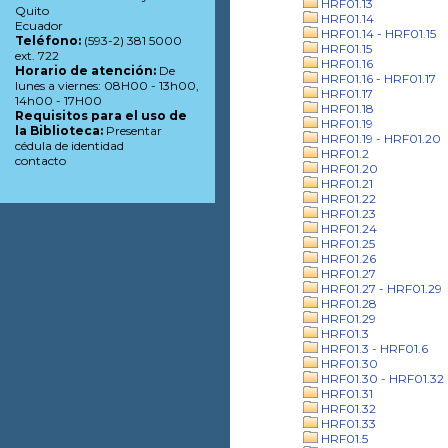
HRF01.13
Quito
HRF01.14
Ecuador
HRF01.14 - HRF01.15
Teléfono:
(593-2) 381 5000
HRF01.15
ext. 722
HRF01.16
Horario de atención:
De
HRF01.16 - HRF01.17
lunes a viernes: 08H00 - 13h00,
HRF01.17
14h00 - 17H00
HRF01.18
Requisitos para el uso de
HRF01.19
la Biblioteca:
Presentar
HRF01.19 - HRF01.20
cédula de identidad
HRF01.2
contacto
HRF01.20
HRF01.21
HRF01.22
HRF01.23
HRF01.24
HRF01.25
HRF01.26
HRF01.27
HRF01.27 - HRF01.29
HRF01.28
HRF01.29
HRF01.3
HRF01.3 - HRF01.6
HRF01.30
HRF01.30 - HRF01.32
HRF01.31
HRF01.32
HRF01.33
HRF01.5