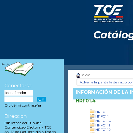
A-
A
A+
Inicio
Volver a la pantalla de inicio con
Conectarse
INFORMACIÓN DE LA 
HRF01.4
Olvidé mi contraseña
HRF01
Dirección
HRF01.1
HRF01.10
Biblioteca del Tribunal
HRF01.11
Contencioso Electoral - TCE
HRF01.12
Av. 12 de Octubre N19 y Patria