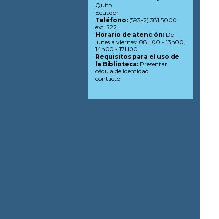
Quito
Ecuador
Teléfono:
(593-2) 381 5000
ext. 722
Horario de atención:
De
lunes a viernes: 08H00 - 13h00,
14h00 - 17H00
Requisitos para el uso de
la Biblioteca:
Presentar
cédula de identidad
contacto