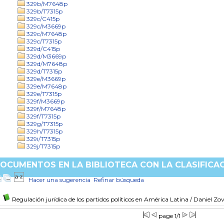
329b/M7648p
329b/T7315p
329c/C415p
329c/M3669p
329c/M7648p
329c/T7315p
329d/C415p
329d/M3669p
329d/M7648p
329d/T7315p
329e/M3669p
329e/M7648p
329e/T7315p
329f/M3669p
329f/M7648p
329f/T7315p
329g/T7315p
329h/T7315p
329i/T7315p
329j/T7315p
OCUMENTOS EN LA BIBLIOTECA CON LA CLASIFICAC
Hacer una sugerencia
Refinar búsqueda
Regulación jurídica de los partidos políticos en América Latina
/ Daniel Zo
page 1/1