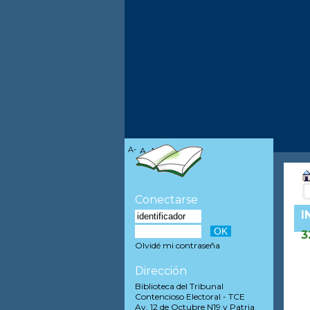
A-
A
A+
Conectarse
I
3
Olvidé mi contraseña
Dirección
Biblioteca del Tribunal
Contencioso Electoral - TCE
Av. 12 de Octubre N19 y Patria