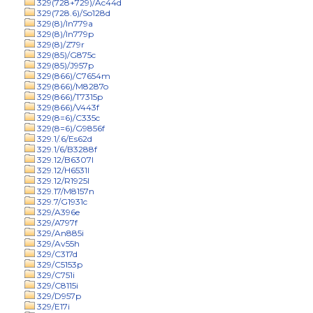
329(728+729)/Ac44d
329(728.6)/So128d
329(8)/In779a
329(8)/In779p
329(8)/Z79r
329(85)/G875c
329(85)/J957p
329(866)/C7654m
329(866)/M8287o
329(866)/T7315p
329(866)/V443f
329(8=6)/C335c
329(8=6)/G9856f
329.1/.6/Es62d
329.1/6/B3288f
329.12/B6307l
329.12/H6531l
329.12/R1925l
329.17/M8157n
329.7/G1931c
329/A396e
329/A797f
329/An885i
329/Av55h
329/C317d
329/C5153p
329/C751i
329/C8115i
329/D957p
329/E17i