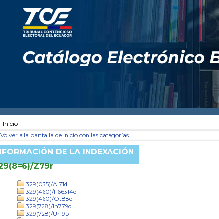
Inicio
Volver a la pantalla de inicio con las categorías...
NFORMACIÓN DE LA INDEXACIÓN
29(8=6)/Z79r
329(035)/Al71d
329(460)/F66314d
329(460)/Ot88d
329(728)/In779d
329(728)/Ur19p