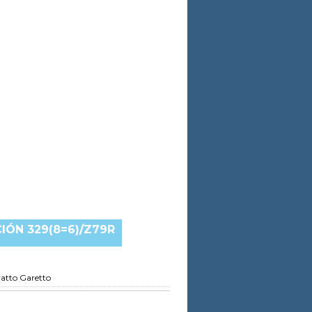
IÓN 329(8=6)/Z79R
vatto Garetto