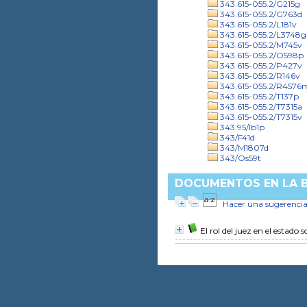
343.615-055.2/G215g
343.615-055.2/G763d
343.615-055.2/L181v
343.615-055.2/L3748g
343.615-055.2/M745v
343.615-055.2/O598p
343.615-055.2/P427v
343.615-055.2/R146v
343.615-055.2/R4576
343.615-055.2/T137p
343.615-055.2/T7315a
343.615-055.2/T7315v
343.95/Ib1p
343/F41d
343/M1807d
343/Os59t
DOCUMENTOS EN LA BI
Hacer una sugerenci
El rol del juez en el estado 