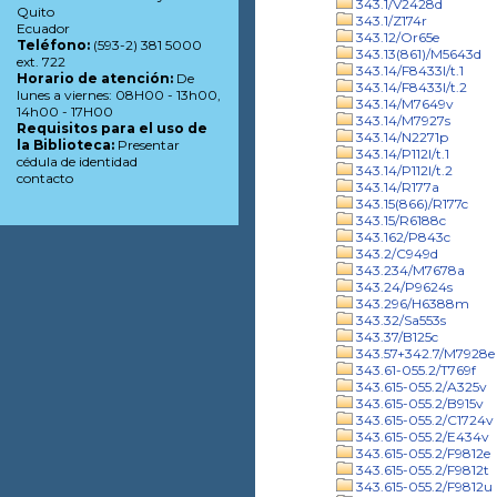
343.1/V2428d
Quito
343.1/Z174r
Ecuador
343.12/Or65e
Teléfono:
(593-2) 381 5000
343.13(861)/M5643d
ext. 722
343.14/F8433l/t.1
Horario de atención:
De
343.14/F8433l/t.2
lunes a viernes: 08H00 - 13h00,
343.14/M7649v
14h00 - 17H00
343.14/M7927s
Requisitos para el uso de
343.14/N2271p
la Biblioteca:
Presentar
343.14/P112l/t.1
cédula de identidad
343.14/P112l/t.2
contacto
343.14/R177a
343.15(866)/R177c
343.15/R6188c
343.162/P843c
343.2/C949d
343.234/M7678a
343.24/P9624s
343.296/H6388m
343.32/Sa553s
343.37/B125c
343.57+342.7/M7928e
343.61-055.2/T769f
343.615-055.2/A325v
343.615-055.2/B915v
343.615-055.2/C1724v
343.615-055.2/E434v
343.615-055.2/F9812e
343.615-055.2/F9812t
343.615-055.2/F9812u