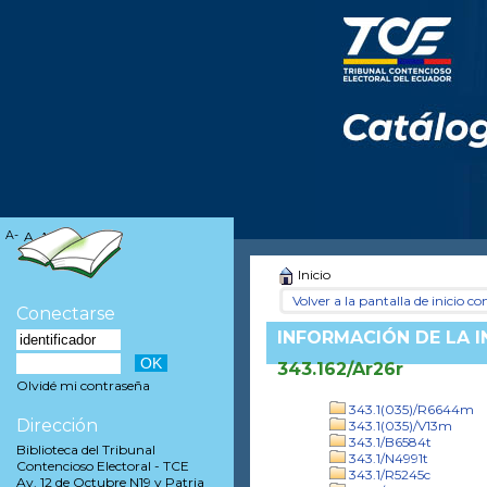
A-
A
A+
Inicio
Volver a la pantalla de inicio con
Conectarse
INFORMACIÓN DE LA 
343.162/Ar26r
Olvidé mi contraseña
343.1(035)/R6644m
Dirección
343.1(035)/V13m
343.1/B6584t
Biblioteca del Tribunal
343.1/N4991t
Contencioso Electoral - TCE
343.1/R5245c
Av. 12 de Octubre N19 y Patria