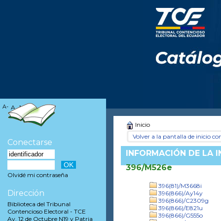
A-
A
A+
Inicio
Volver a la pantalla de inicio con
Conectarse
INFORMACIÓN DE LA 
396/M526e
Olvidé mi contraseña
396(81)/M3668i
Dirección
396(866)/Ay14y
396(866)/C2309g
Biblioteca del Tribunal
396(866)/E821u
Contencioso Electoral - TCE
396(866)/G555o
Av. 12 de Octubre N19 y Patria