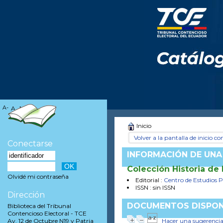
A-
A
A+
Inicio
Volver a la pantalla de inicio con
Conectarse
INFORMACIÓN DE UNA
Colección Historia de 
Olvidé mi contraseña
Editorial :
Centro de Estudios Po
ISSN : sin ISSN
Dirección
DOCUMENTOS DISPON
Biblioteca del Tribunal
Contencioso Electoral - TCE
Hacer una sugerenci
Av. 12 de Octubre N19 y Patria