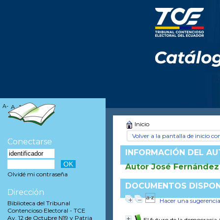
A-
A
A+
Inicio
Volver a la pantalla de inicio con
Conectarse
INFORMACIÓN DEL A
Autor José Fernández 
Olvidé mi contraseña
DOCUMENTOS DISPONI
Dirección
Hacer una sugerenci
Biblioteca del Tribunal
Contencioso Electoral - TCE
Av. 12 de Octubre N19 y Patria
El futuro de la democracia