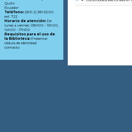
Quito
Ecuador
Teléfono:
(593-2) 381 5000
ext. 722
Horario de atención:
De
lunes a viernes: 08H00 - 13h00,
14h00 - 17H00
Requisitos para el uso de
la Biblioteca:
Presentar
cédula de identidad
contacto