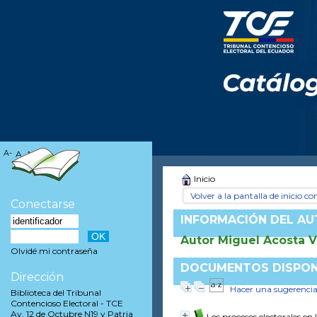
A-
A
A+
Inicio
Volver a la pantalla de inicio con
Conectarse
INFORMACIÓN DEL A
Autor Miguel Acosta 
Olvidé mi contraseña
DOCUMENTOS DISPONI
Dirección
Hacer una sugerenci
Biblioteca del Tribunal
Contencioso Electoral - TCE
Av. 12 de Octubre N19 y Patria
Los procesos electorales e