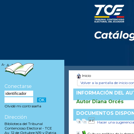
A-
A
A+
Inicio
Volver a la pantalla de inicio con
Conectarse
INFORMACIÓN DEL A
Autor Diana Orcés
Olvidé mi contraseña
DOCUMENTOS DISPONI
Dirección
Hacer una sugerenci
Biblioteca del Tribunal
Contencioso Electoral - TCE
Av. 12 de Octubre N19 y Patria
Cultura política de la dem