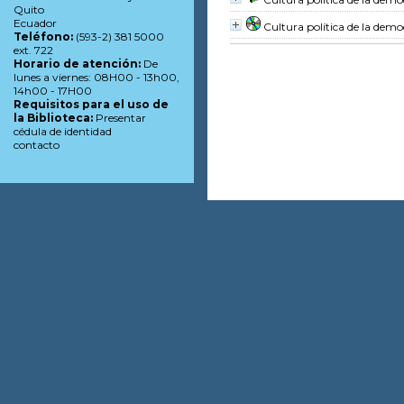
Quito
Ecuador
Cultura política de la dem
Teléfono:
(593-2) 381 5000
ext. 722
Horario de atención:
De
lunes a viernes: 08H00 - 13h00,
14h00 - 17H00
Requisitos para el uso de
la Biblioteca:
Presentar
cédula de identidad
contacto