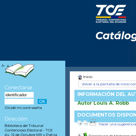
A-
A
A+
Inicio
Volver a la pantalla de inicio con
Conectarse
INFORMACIÓN DEL A
Autor Louis A. Robb
Olvidé mi contraseña
DOCUMENTOS DISPONI
Dirección
Hacer una sugerenci
Biblioteca del Tribunal
Contencioso Electoral - TCE
Av. 12 de Octubre N19 y Patria
Diccionario de términos leg