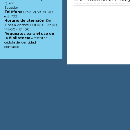
Quito
Ecuador
Teléfono:
(593-2) 381 5000
ext. 722
Horario de atención:
De
lunes a viernes: 08H00 - 13h00,
14h00 - 17H00
Requisitos para el uso de
la Biblioteca:
Presentar
cédula de identidad
contacto