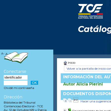
A-
A
A+
Inicio
Volver a la pantalla de inicio con
Conectarse
INFORMACIÓN DEL A
Autor Alicia Pierini
Olvidé mi contraseña
DOCUMENTOS DISPONI
Dirección
Hacer una sugerenci
Biblioteca del Tribunal
Contencioso Electoral - TCE
Av. 12 de Octubre N19 y Patria
Financiamiento de los parti