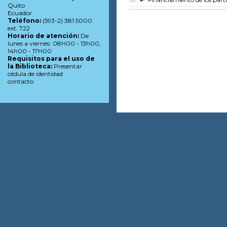
Quito
Ecuador
Teléfono:
(593-2) 381 5000
ext. 722
Horario de atención:
De
lunes a viernes: 08H00 - 13h00,
14h00 - 17H00
Requisitos para el uso de
la Biblioteca:
Presentar
cédula de identidad
contacto