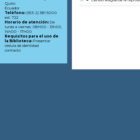
Quito
Ecuador
Teléfono:
(593-2) 381 5000
ext. 722
Horario de atención:
De
lunes a viernes: 08H00 - 13h00,
14h00 - 17H00
Requisitos para el uso de
la Biblioteca:
Presentar
cédula de identidad
contacto