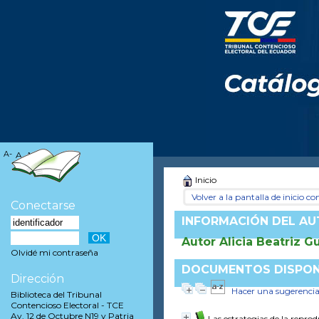
A-
A
A+
Inicio
Volver a la pantalla de inicio con
Conectarse
INFORMACIÓN DEL A
Autor Alicia Beatriz G
Olvidé mi contraseña
DOCUMENTOS DISPONI
Dirección
Hacer una sugerenci
Biblioteca del Tribunal
Contencioso Electoral - TCE
Av. 12 de Octubre N19 y Patria
Las estrategias de la reprod