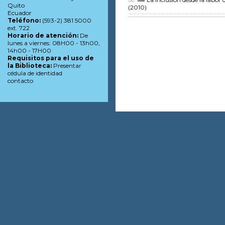
Quito
(2010)
Ecuador
Teléfono:
(593-2) 381 5000
ext. 722
Horario de atención:
De
lunes a viernes: 08H00 - 13h00,
14h00 - 17H00
Requisitos para el uso de
la Biblioteca:
Presentar
cédula de identidad
contacto