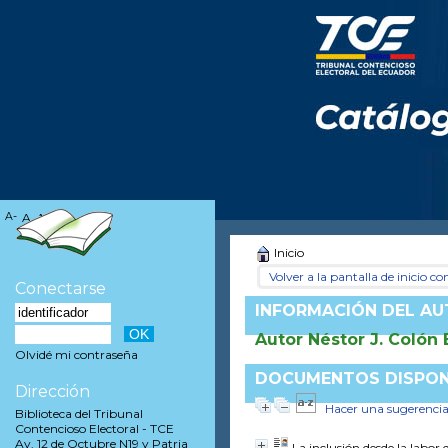
A-
A
A+
Inicio
Volver a la pantalla de inicio con
Conectarse
INFORMACIÓN DEL A
Autor Néstor J. Colón 
Olvidé mi contraseña
DOCUMENTOS DISPONI
Dirección
Hacer una sugerenci
Biblioteca del Tribunal
Contencioso Electoral - TCE
Av. 12 de Octubre N19 y Patria
La inclusión desde la labor 