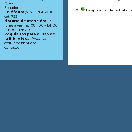
Quito
Ecuador
La aplicación de los tratad
Teléfono:
(593-2) 381 5000
ext. 722
Horario de atención:
De
lunes a viernes: 08H00 - 13h00,
14h00 - 17H00
Requisitos para el uso de
la Biblioteca:
Presentar
cédula de identidad
contacto