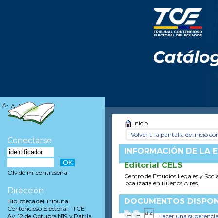
A-
A
A+
Inicio
Volver a la pantalla de inicio con
Conectarse
INFORMACIÓN DE LA E
Editorial CELS
Olvidé mi contraseña
Centro de Estudios Legales y Soci
localizada en Buenos Aires
Dirección
DOCUMENTOS DISPONI
Biblioteca del Tribunal
Contencioso Electoral - TCE
Hacer una sugerenci
Av. 12 de Octubre N19 y Patria