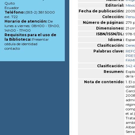
Quito
Editorial:
Méxic
Ecuador
Fecha de publicación:
200
Teléfono:
(593-2) 381 5000
Colección:
Pens
ext. 722
Horario de atención:
De
Número de páginas:
279 p
lunes a viernes: 08H00 - 13h00,
Dimensiones:
21 cm
14h00 - 17H00
ISBN/ISSN/DL:
978-
Requisitos para el uso de
la Biblioteca:
Presentar
Idioma :
Espa
cédula de identidad
Clasificación:
Derec
contacto
Palabras clave:
REF
PRES
FAMI
Clasificación:
342.
Resumen:
Expli
de la
Nota de contenido:
1. El
const
Garcí
2008 
admin
régim
compe
et al
Trata
ambie
Albán
Serra