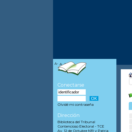
A-
A
A+
Conectarse
Olvidé mi contraseña
Dirección
Biblioteca del Tribunal
Contencioso Electoral - TCE
Av. 12 de Octubre N19 y Patria