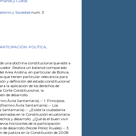
Humanos y Cultos
alismo y Sociedad
num. 3
ARTICIPACIÓN
POLÍTICA,
de una doctrina constitucional que esté a
 Ecuador. Realiza un balance comparado
del Area Andina, en particular de Bolivia,
s que tienen particular relevancia para
ón y definición del estado constitucional
para la aplicación de los derechos de
la Corte Constitucional, la
men de desarrollo.
iro Ávila Santamaría).-- 1. Principios.
a (Ramiro Ávila Santamaría).-- Los
a Santamaría).-- ¿Existe la ciudadanía
 plasmadas en la Constitución ecuatoriana
chos y desarrollo. ¿Qué es el buen vivir
uevos horizontes de la participación
de desarrollo (Nicole Pérez Ruales).-- 3.
ón de justicia en la Constitución de 2008