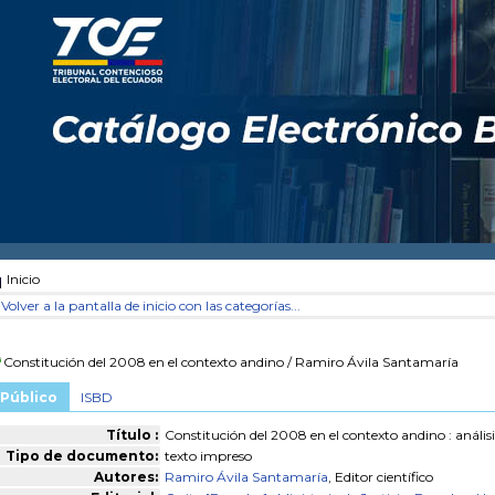
Inicio
Volver a la pantalla de inicio con las categorías...
Constitución del 2008 en el contexto andino
/ Ramiro Ávila Santamaría
Público
ISBD
Título :
Constitución del 2008 en el contexto andino : anális
Tipo de documento:
texto impreso
Autores:
Ramiro Ávila Santamaría
, Editor científico