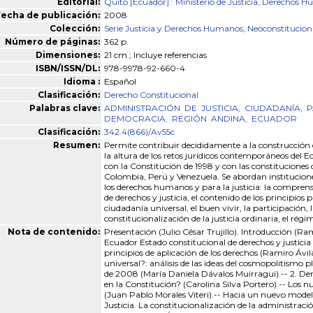
Editorial:
Quito [Ecuador] : Ministerio de Justicia, Derechos 
echa de publicación:
2008
Colección:
Serie Justicia y Derechos Humanos, Neoconstitucion
Número de páginas:
362 p.
Dimensiones:
21 cm.; Incluye referencias
ISBN/ISSN/DL:
978-9978-92-660-4
Idioma :
Español
Clasificación:
Derecho Constitucional
Palabras clave:
ADMINISTRACIÓN
DE
JUSTICIA,
CIUDADANÍA,
P
DEMOCRACIA,
REGIÓN
ANDINA,
ECUADOR
Clasificación:
342.4(866)/Av55c
Resumen:
Permite contribuir decididamente a la construcción 
la altura de los retos jurídicos contemporáneos del
con la Constitución de 1998 y con las constituciones 
Colombia, Perú y Venezuela. Se abordan institucione
los derechos humanos y para la justicia: la comprensi
de derechos y justicia, el contenido de los principios 
ciudadanía universal, el buen vivir, la participación, 
constitucionalización de la justicia ordinaria, el régi
Nota de contenido:
Presentación (Julio César Trujillo). Introducción (Ram
Ecuador Estado constitucional de derechos y justici
principios de aplicación de los derechos (Ramiro Ávil
universal?: análisis de las ideas del cosmopolitismo
de 2008 (María Daniela Dávalos Muirragui).-- 2. Dere
en la Constitución? (Carolina Silva Portero).-- Los n
(Juan Pablo Morales Viteri).-- Hacia un nuevo modelo 
Justicia. La constitucionalización de la administraci