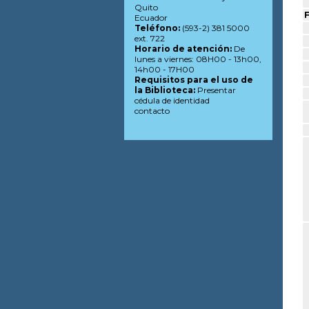
Quito
F
Ecuador
Teléfono:
(593-2) 381 5000
ext. 722
Horario de atención:
De
lunes a viernes: 08H00 - 13h00,
14h00 - 17H00
Requisitos para el uso de
la Biblioteca:
Presentar
cédula de identidad
contacto