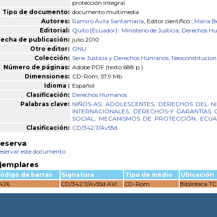
protección integral
Tipo de documento:
documento multimedia
Autores:
Ramiro Ávila Santamaría
, Editor científico ;
María B
Editorial:
Quito [Ecuador] : Ministerio de Justicia, Derechos 
echa de publicación:
julio 2010
Otro editor:
ONU
Colección:
Serie Justicia y Derechos Humanos, Neoconstitucion
Número de páginas:
Adobe PDF (texto 688 p.)
Dimensiones:
CD-Rom; 57,9 Mb
Idioma :
Español
Clasificación:
Derechos Humanos
Palabras clave:
NIÑOS-AS,
ADOLESCENTES,
DERECHOS
DEL
N
INTERNACIONALES,
DERECHOS-Y
GARANTÍAS
SOCIAL,
MECANISMOS
DE
PROTECCIÓN,
ECU
Clasificación:
CD/342.7/Av55d
eserva
eservar este documento
jemplares
ódigo de barras
Signatura
Tipo de medio
Ubicación
426
CD/342.7/Av55d AVI
CD-Rom
Biblioteca T