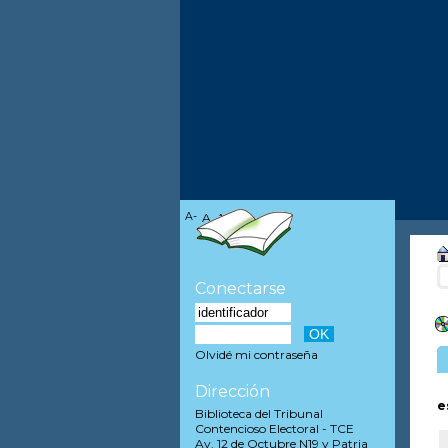
A-
A
A+
Conectarse
Olvidé mi contraseña
Dirección
e
Biblioteca del Tribunal
Contencioso Electoral - TCE
Av. 12 de Octubre N19 y Patria