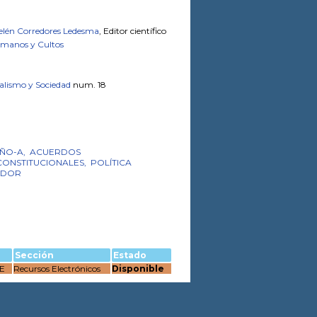
elén Corredores Ledesma
, Editor científico
Humanos y Cultos
alismo y Sociedad
num. 18
IÑO-A,
ACUERDOS
CONSTITUCIONALES,
POLÍTICA
ADOR
Sección
Estado
CE
Recursos Electrónicos
Disponible