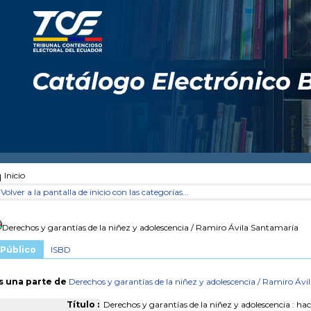
Inicio
Volver a la pantalla de inicio con las categorías...
Derechos y garantías de la niñez y adolescencia
/ Ramiro Ávila Santamaría
Público
ISBD
s una parte de
Derechos y garantías de la niñez y adolescencia
/ Ramiro Ávi
Título :
Derechos y garantías de la niñez y adolescencia : haci