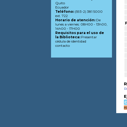
Quito
Ecuador
Teléfono:
(593-2) 381 5000
ext. 722
Horario de atención:
De
F
lunes a viernes: 08H00 - 13h00,
14h00 - 17H00
Requisitos para el uso de
la Biblioteca:
Presentar
cédula de identidad
contacto
R
R
E
C
H