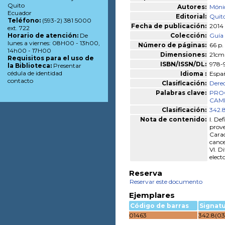
Quito
Autores:
Mónic
Ecuador
Editorial:
Quito
Teléfono:
(593-2) 381 5000
Fecha de publicación:
2014
ext. 722
Colección:
Guía
Horario de atención:
De
lunes a viernes: 08H00 - 13h00,
Número de páginas:
66 p.
14h00 - 17H00
Dimensiones:
21cm
Requisitos para el uso de
ISBN/ISSN/DL:
978-
la Biblioteca:
Presentar
cédula de identidad
Idioma :
Espa
contacto
Clasificación:
Derec
Palabras clave:
PRO
CAM
Clasificación:
342.
Nota de contenido:
I. De
prove
Carac
cance
VI. D
electo
Reserva
Reservar este documento
Ejemplares
Código de barras
Signat
01463
342.8(0