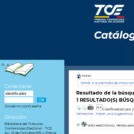
A-
A
A+
Inicio
Volver a la pantalla de inicio con
Conectarse
Resultado de la búsq
1 RESULTADO(S) BÚSQ
Olvidé mi contraseña
Clasificado(s) por
(
recherche
Hacer una sugerencia
Dirección
Biblioteca del Tribunal
Voto electrónico, Venezuela
Contencioso Electoral - TCE
Av. 12 de Octubre N19 y Patria