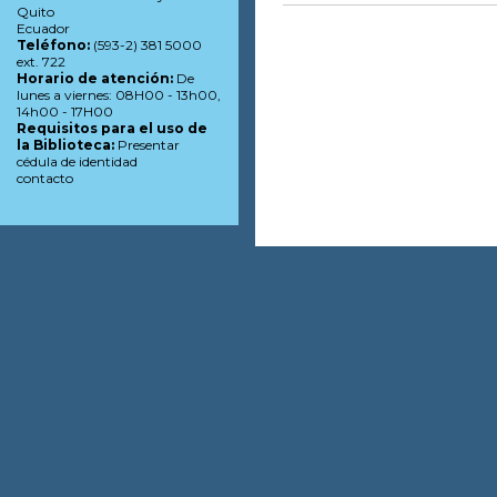
Quito
Ecuador
Teléfono:
(593-2) 381 5000
ext. 722
Horario de atención:
De
lunes a viernes: 08H00 - 13h00,
14h00 - 17H00
Requisitos para el uso de
la Biblioteca:
Presentar
cédula de identidad
contacto