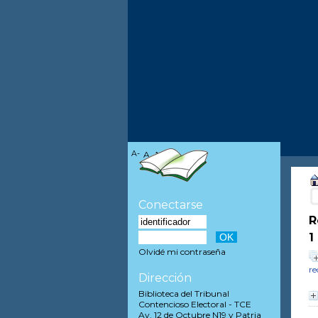
A-
A
A+
Conectarse
R
1
Olvidé mi contraseña
re
Dirección
Biblioteca del Tribunal
Contencioso Electoral - TCE
Av. 12 de Octubre N19 y Patria