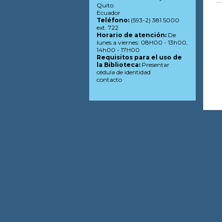
Quito
Ecuador
Teléfono:
(593-2) 381 5000
ext. 722
Horario de atención:
De
lunes a viernes: 08H00 - 13h00,
14h00 - 17H00
Requisitos para el uso de
la Biblioteca:
Presentar
cédula de identidad
contacto