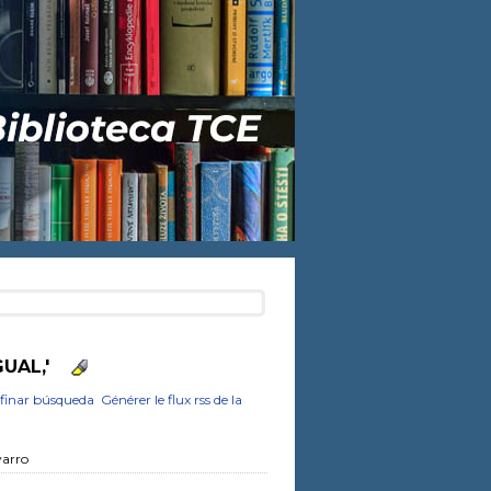
GUAL,'
finar búsqueda
Générer le flux rss de la
varro