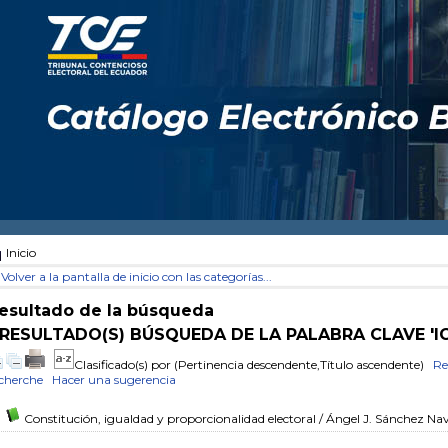
Inicio
Volver a la pantalla de inicio con las categorías...
esultado de la búsqueda
 RESULTADO(S) BÚSQUEDA DE LA PALABRA CLAVE 'I
Clasificado(s) por
(Pertinencia descendente,Título ascendente)
Re
cherche
Hacer una sugerencia
Constitución, igualdad y proporcionalidad electoral
/ Ángel J. Sánchez Na