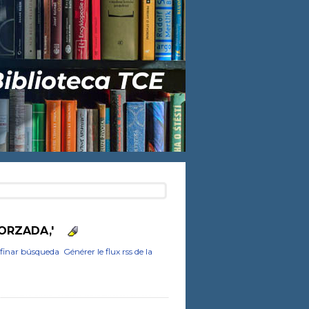
FORZADA,'
finar búsqueda
Générer le flux rss de la