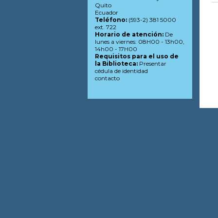
Quito
Ecuador
Teléfono:
(593-2) 381 5000
ext. 722
Horario de atención:
De
lunes a viernes: 08H00 - 13h00,
14h00 - 17H00
Requisitos para el uso de
la Biblioteca:
Presentar
cédula de identidad
contacto