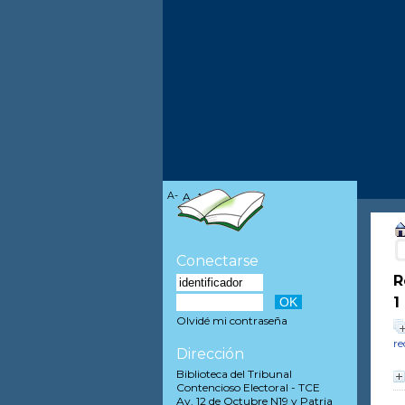
A-
A
A+
Conectarse
R
1
Olvidé mi contraseña
re
Dirección
Biblioteca del Tribunal
Contencioso Electoral - TCE
Av. 12 de Octubre N19 y Patria