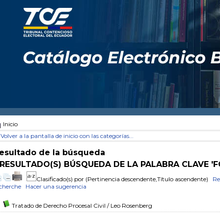
Inicio
Volver a la pantalla de inicio con las categorías...
esultado de la búsqueda
 RESULTADO(S) BÚSQUEDA DE LA PALABRA CLAVE '
Clasificado(s) por
(Pertinencia descendente,Título ascendente)
Re
cherche
Hacer una sugerencia
Tratado de Derecho Procesal Civil
/ Leo Rosenberg