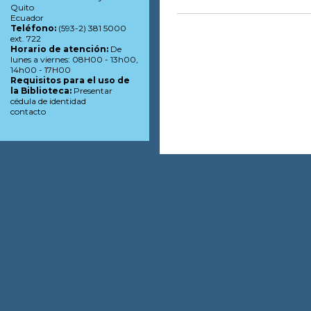
Quito
Ecuador
Teléfono:
(593-2) 381 5000
ext. 722
Horario de atención:
De
lunes a viernes: 08H00 - 13h00,
14h00 - 17H00
Requisitos para el uso de
la Biblioteca:
Presentar
cédula de identidad
contacto