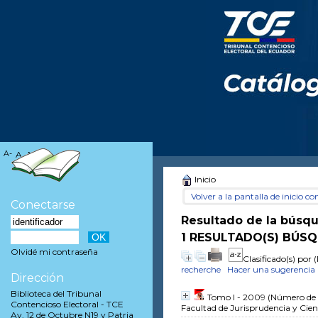
A-
A
A+
Inicio
Volver a la pantalla de inicio con
Conectarse
Resultado de la búsq
1 RESULTADO(S) BÚS
Olvidé mi contraseña
Clasificado(s) por
(
recherche
Hacer una sugerencia
Dirección
Biblioteca del Tribunal
Tomo I - 2009
(Número de R
Contencioso Electoral - TCE
Facultad de Jurisprudencia y Cienc
Av. 12 de Octubre N19 y Patria