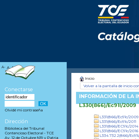
A-
A
A+
Inicio
Volver a la pantalla de inicio con
Conectarse
INFORMACIÓN DE LA 
L330(866)/Ec91l/2009
Olvidé mi contraseña
L331(866)/Ec91c/2009
Dirección
L331(866)/Ec91c/2011
L331(866)/EC91c/2014
Biblioteca del Tribunal
L331(866)/EC91c/2016
Contencioso Electoral - TCE
L334.732.2(866)/Ec91l
Av. 12 de Octubre N19 y Patria