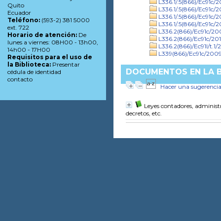
L336.1/.5(866)/Ec91c/20
Quito
L336.1/.5(866)/Ec91c/20
Ecuador
L336.1/.5(866)/Ec91c/20
Teléfono:
(593-2) 381 5000
L336.1/.5(866)/Ec91c/2
ext. 722
L336.2(866)/Ec91c/20
Horario de atención:
De
L336.2(866)/Ec91c/20
lunes a viernes: 08H00 - 13h00,
L336.2(866)/Ec91l/t.1/
14h00 - 17H00
L339(866)/Ec91c/200
Requisitos para el uso de
la Biblioteca:
Presentar
DOCUMENTOS EN LA BI
cédula de identidad
contacto
Hacer una sugerenci
Leyes contadores, administ
decretos, etc.