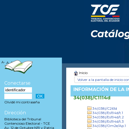
A-
A
A+
Inicio
Volver a la pantalla de inicio con
Conectarse
INFORMACIÓN DE LA 
34(038)/C1114d
Olvidé mi contraseña
34(038)/C261d
Dirección
34(038)/Es194d/t.1
34(038)/Es194d/t.2
Biblioteca del Tribunal
34(038)/Es194d/t.3
Contencioso Electoral - TCE
34(038)/Om2e/Ap.1
Av. 12 de Octubre N19 y Patria