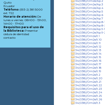
34(038)/Om2e/Ap.2
Quito
34(038)/Om2e/Ap.3
Ecuador
34(038)/Om2e/Ap.4
Teléfono:
(593-2) 381 5000
34(038)/Om2e/Ap.5
ext. 722
34(038)/Om2e/Ap.6
Horario de atención:
De
34(038)/Om2e/Ap.7
lunes a viernes: 08H00 - 13h00,
34(038)/Om2e/Ap.8-
14h00 - 17H00
34(038)/Om2e/Ap.8-
Requisitos para el uso de
34(038)/Om2e/Ap.9-
la Biblioteca:
Presentar
34(038)/Om2e/Ap.9-
cédula de identidad
34(038)/Om2e/t.1
contacto
34(038)/Om2e/t.10
34(038)/Om2e/t.11
34(038)/Om2e/t.12
34(038)/Om2e/t.13
34(038)/Om2e/t.14
34(038)/Om2e/t.15
34(038)/Om2e/t.16
34(038)/Om2e/t.17
34(038)/Om2e/t.18
34(038)/Om2e/t.19
34(038)/Om2e/t.2
34(038)/Om2e/t.20
34(038)/Om2e/t.21
34(038)/Om2e/t.22
34(038)/Om2e/t.23
34(038)/Om2e/t.24
34(038)/Om2e/t.25
34(038)/Om2e/t.26
34(038)/Om2e/t.3