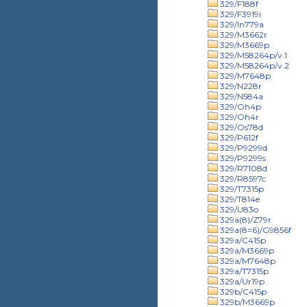
329/F188f
329/F3919i
329/In779a
329/M3662r
329/M3669p
329/M58264p/v.1
329/M58264p/v.2
329/M7648p
329/N228r
329/N584a
329/Oh4p
329/Oh4r
329/Os78d
329/P612f
329/P9299d
329/P9299s
329/R7108d
329/R8597c
329/T7315p
329/T814e
329/U83o
329a(8)/Z79r
329a(8=6)/G9856f
329a/C415p
329a/M3669p
329a/M7648p
329a/T7315p
329a/Ur19p
329b/C415p
329b/M3669p