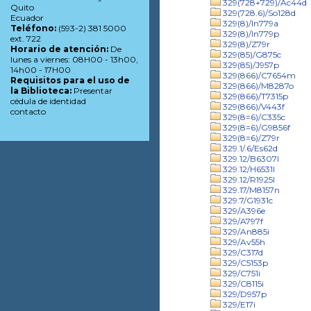
329(728+729)/Ac44d
Quito
329(728.6)/So128d
Ecuador
329(8)/In779a
Teléfono:
(593-2) 381 5000
329(8)/In779p
ext. 722
329(8)/Z79r
Horario de atención:
De
329(85)/G875c
lunes a viernes: 08H00 - 13h00,
329(85)/J957p
14h00 - 17H00
329(866)/C7654m
Requisitos para el uso de
329(866)/M8287o
la Biblioteca:
Presentar
329(866)/T7315p
cédula de identidad
329(866)/V443f
contacto
329(8=6)/C335c
329(8=6)/G9856f
329(8=6)/Z79r
329.1/.6/Es62d
329.12/B6307l
329.12/H6531l
329.12/R1925l
329.17/M8157n
329.7/G1931c
329/A396e
329/A797f
329/An885i
329/Av55h
329/C317d
329/C5153p
329/C751i
329/C8115i
329/D957p
329/E17i