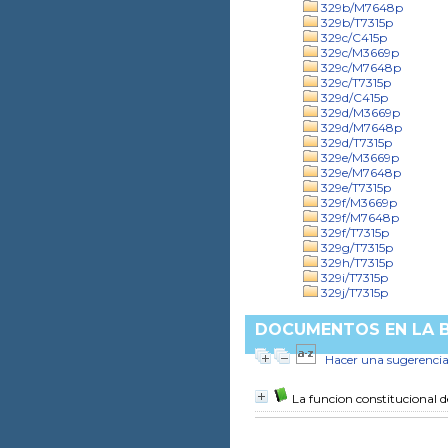
329b/M7648p
329b/T7315p
329c/C415p
329c/M3669p
329c/M7648p
329c/T7315p
329d/C415p
329d/M3669p
329d/M7648p
329d/T7315p
329e/M3669p
329e/M7648p
329e/T7315p
329f/M3669p
329f/M7648p
329f/T7315p
329g/T7315p
329h/T7315p
329i/T7315p
329j/T7315p
DOCUMENTOS EN LA BI
Hacer una sugerenci
La funcion constitucional de