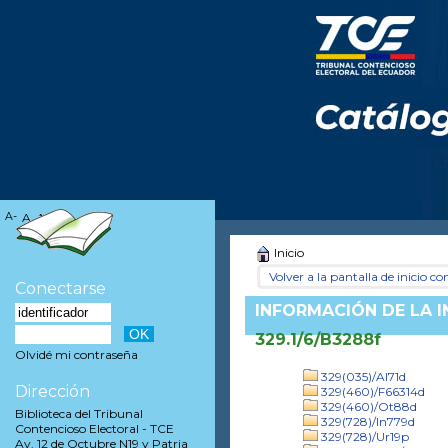
A-
A
A+
Inicio
Volver a la pantalla de inicio con
Conectarse
INFORMACIÓN DE LA 
329.1/6/B3288f
Olvidé mi contraseña
329(035)/Al71d
Dirección
329(460)/F66314d
329(460)/Ot88d
Biblioteca del Tribunal
329(728)/In779d
Contencioso Electoral - TCE
329(728)/Ur19p
Av. 12 de Octubre N19 y Patria