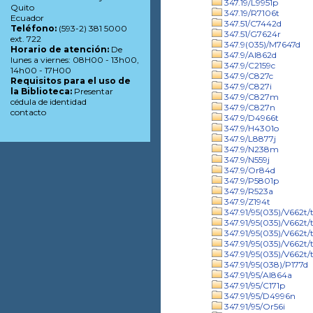
347.19/L9951p
Quito
347.19/R7106t
Ecuador
347.51/C7442d
Teléfono:
(593-2) 381 5000
347.51/G7624r
ext. 722
347.9(035)/M7647d
Horario de atención:
De
347.9/Al862d
lunes a viernes: 08H00 - 13h00,
347.9/C2159c
14h00 - 17H00
347.9/C827c
Requisitos para el uso de
347.9/C827i
la Biblioteca:
Presentar
347.9/C827m
cédula de identidad
347.9/C827n
contacto
347.9/D4966t
347.9/H4301o
347.9/L8877j
347.9/N238m
347.9/N559j
347.9/Or84d
347.9/P5801p
347.9/R523a
347.9/Z194t
347.91/95(035)/V662t/t
347.91/95(035)/V662t/t
347.91/95(035)/V662t/t
347.91/95(035)/V662t/
347.91/95(035)/V662t/t
347.91/95(038)/P177d
347.91/95/Al864a
347.91/95/C171p
347.91/95/D4996n
347.91/95/Or56i