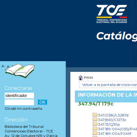
A-
A
A+
Inicio
Volver a la pantalla de inicio con
Conectarse
INFORMACIÓN DE LA 
347.94/T179c
Olvidé mi contraseña
347(038)/L3287d
Dirección
347(861)/C1273c
347.13/Q39p
Biblioteca del Tribunal
347.189:004(035)/P
Contencioso Electoral - TCE
347.189:004/F249f
Av. 12 de Octubre N19 y Patria