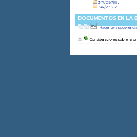
347/D8799t
347/V7126r
DOCUMENTOS EN LA BI
Hacer una sugerenci
Consideraciones sobre la pr