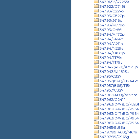
347.91/95/R7235t
347.922/G749i
347.93/C227o
347.93/C827p
347.93/J618o
347.93/M779o
347.93/Or56i
347.94/A472p
347.94/F414p
347.94/G211h
347.94/N559v
347.94/Or82p
347.94/T179s
347.94/T179v
347.942(460)/Ab351p
347.943/M4593s
347.95/C827r
347.957(866)/C8948c
347.957(866)/T15r
347.957/C827r
347.962(460)/N558m
347.962/G241f
347.963(047)EC/F528
347.963(047)EC/P9641
347.963(047)EC/P9641
347.963(047)EC/P964
347.963(047)EC/P964
347.965/Es83a
347.97/99(460)/M67e
347.97/99/P965g