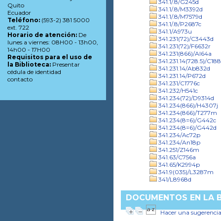
341.1/.8/G245d
Quito
341.1/.8/M3392d
Ecuador
341.1/.8/M7579d
Teléfono:
(593-2) 381 5000
341.1/.8/P2687c
ext. 722
341.1/A973u
Horario de atención:
De
341.231(72)/C3443d
lunes a viernes: 08H00 - 13h00,
341.231(72)/F6632r
14h00 - 17H00
341.231(866)/Al64a
Requisitos para el uso de
341.231.14(728.5)/C18
la Biblioteca:
Presentar
341.231.14/Ab832d
cédula de identidad
341.231.14/P672d
contacto
341.231/C1776c
341.232/H541c
341.234(72)/D9314d
341.234(866)/H4307j
341.234(866)/T277m
341.234(8=6)/G442c
341.234(8=6)/G442d
341.234/Ac72p
341.234/An18p
341.251/Z146m
341.63/C756a
341.65/K2994p
341.9(035)/L3287m
341/L8968d
DOCUMENTOS EN LA BI
Hacer una sugerenci