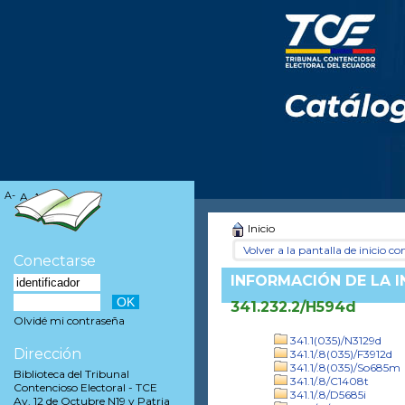
A-
A
A+
Inicio
Volver a la pantalla de inicio con
Conectarse
INFORMACIÓN DE LA 
341.232.2/H594d
Olvidé mi contraseña
341.1(035)/N3129d
Dirección
341.1/.8(035)/F3912d
341.1/.8(035)/So685m
Biblioteca del Tribunal
341.1/.8/C1408t
Contencioso Electoral - TCE
341.1/.8/D5685i
Av. 12 de Octubre N19 y Patria