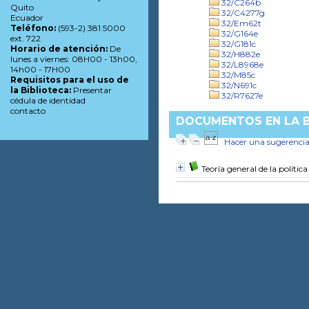
32/C264b
Quito
32/C4277g
Ecuador
32/Em62t
Teléfono:
(593-2) 381 5000
32/G164e
ext. 722
32/G181c
Horario de atención:
De
32/H882e
lunes a viernes: 08H00 - 13h00,
32/L8968e
14h00 - 17H00
32/M85c
Requisitos para el uso de
32/N691c
la Biblioteca:
Presentar
32/R7627e
cédula de identidad
contacto
DOCUMENTOS EN LA B
Hacer una sugerenci
Teoría general de la política