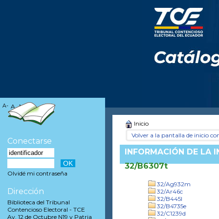
A-
A
A+
Inicio
Volver a la pantalla de inicio con
Conectarse
INFORMACIÓN DE LA 
32/B6307t
Olvidé mi contraseña
32/Ag932m
Dirección
32/Ar46c
32/B445l
Biblioteca del Tribunal
32/B4735e
Contencioso Electoral - TCE
32/C1239d
Av. 12 de Octubre N19 y Patria