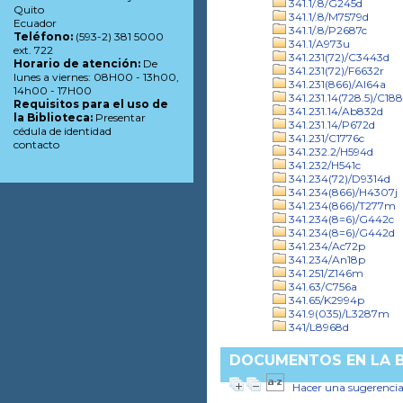
341.1/.8/G245d
Quito
341.1/.8/M7579d
Ecuador
341.1/.8/P2687c
Teléfono:
(593-2) 381 5000
341.1/A973u
ext. 722
341.231(72)/C3443d
Horario de atención:
De
341.231(72)/F6632r
lunes a viernes: 08H00 - 13h00,
341.231(866)/Al64a
14h00 - 17H00
341.231.14(728.5)/C18
Requisitos para el uso de
341.231.14/Ab832d
la Biblioteca:
Presentar
341.231.14/P672d
cédula de identidad
341.231/C1776c
contacto
341.232.2/H594d
341.232/H541c
341.234(72)/D9314d
341.234(866)/H4307j
341.234(866)/T277m
341.234(8=6)/G442c
341.234(8=6)/G442d
341.234/Ac72p
341.234/An18p
341.251/Z146m
341.63/C756a
341.65/K2994p
341.9(035)/L3287m
341/L8968d
DOCUMENTOS EN LA BI
Hacer una sugerenci