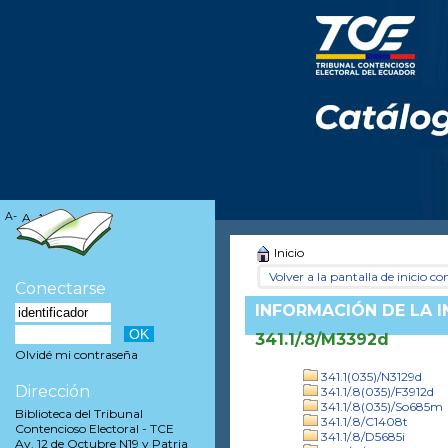
A-
A
A+
Inicio
Volver a la pantalla de inicio con
Conectarse
INFORMACIÓN DE LA 
341.1/.8/M3392d
Olvidé mi contraseña
341.1(035)/N3129d
Dirección
341.1/.8(035)/F3912d
341.1/.8(035)/So685m
Biblioteca del Tribunal
341.1/.8/C1408t
Contencioso Electoral - TCE
341.1/.8/D5685i
Av. 12 de Octubre N19 y Patria