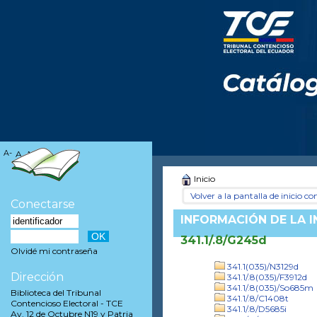
A-
A
A+
Inicio
Volver a la pantalla de inicio con
Conectarse
INFORMACIÓN DE LA 
341.1/.8/G245d
Olvidé mi contraseña
341.1(035)/N3129d
Dirección
341.1/.8(035)/F3912d
341.1/.8(035)/So685m
Biblioteca del Tribunal
341.1/.8/C1408t
Contencioso Electoral - TCE
341.1/.8/D5685i
Av. 12 de Octubre N19 y Patria