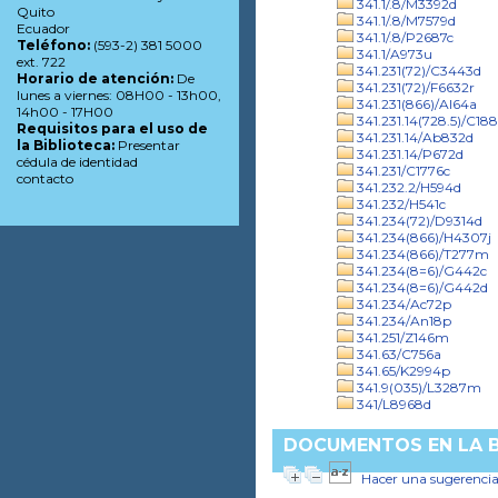
341.1/.8/M3392d
Quito
341.1/.8/M7579d
Ecuador
341.1/.8/P2687c
Teléfono:
(593-2) 381 5000
341.1/A973u
ext. 722
341.231(72)/C3443d
Horario de atención:
De
341.231(72)/F6632r
lunes a viernes: 08H00 - 13h00,
341.231(866)/Al64a
14h00 - 17H00
341.231.14(728.5)/C18
Requisitos para el uso de
341.231.14/Ab832d
la Biblioteca:
Presentar
341.231.14/P672d
cédula de identidad
341.231/C1776c
contacto
341.232.2/H594d
341.232/H541c
341.234(72)/D9314d
341.234(866)/H4307j
341.234(866)/T277m
341.234(8=6)/G442c
341.234(8=6)/G442d
341.234/Ac72p
341.234/An18p
341.251/Z146m
341.63/C756a
341.65/K2994p
341.9(035)/L3287m
341/L8968d
DOCUMENTOS EN LA BI
Hacer una sugerenci