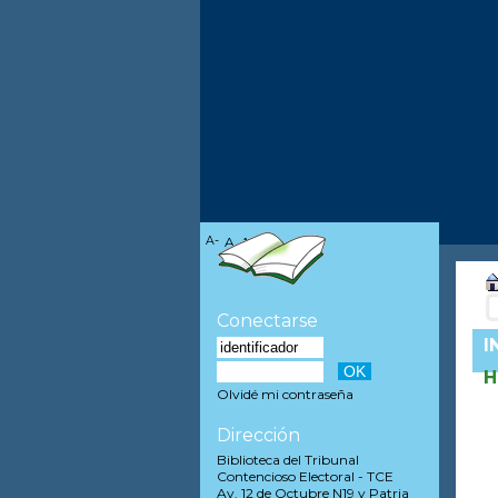
A-
A
A+
Conectarse
I
H
Olvidé mi contraseña
Dirección
Biblioteca del Tribunal
Contencioso Electoral - TCE
Av. 12 de Octubre N19 y Patria