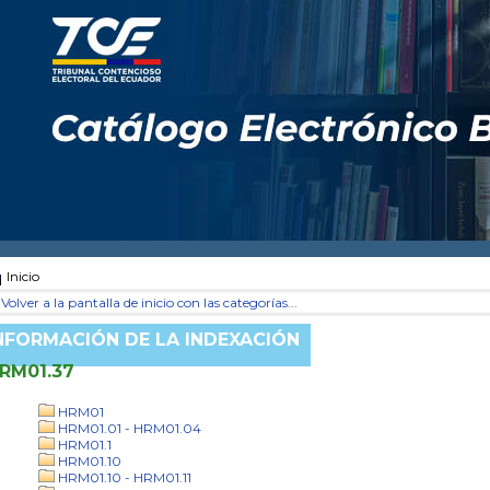
Inicio
Volver a la pantalla de inicio con las categorías...
NFORMACIÓN DE LA INDEXACIÓN
RM01.37
HRM01
HRM01.01 - HRM01.04
HRM01.1
HRM01.10
HRM01.10 - HRM01.11