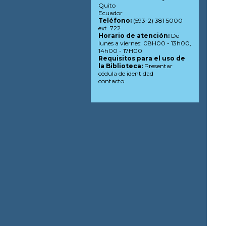
Quito
Ecuador
Teléfono:
(593-2) 381 5000
ext. 722
Horario de atención:
De
lunes a viernes: 08H00 - 13h00,
14h00 - 17H00
Requisitos para el uso de
la Biblioteca:
Presentar
cédula de identidad
contacto