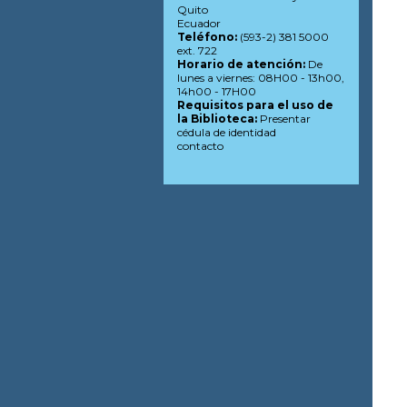
Quito
Ecuador
Teléfono:
(593-2) 381 5000
ext. 722
Horario de atención:
De
lunes a viernes: 08H00 - 13h00,
14h00 - 17H00
Requisitos para el uso de
la Biblioteca:
Presentar
cédula de identidad
contacto