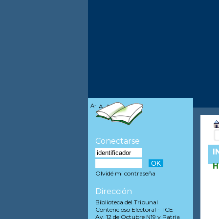
A-
A
A+
Conectarse
I
H
Olvidé mi contraseña
Dirección
Biblioteca del Tribunal
Contencioso Electoral - TCE
Av. 12 de Octubre N19 y Patria