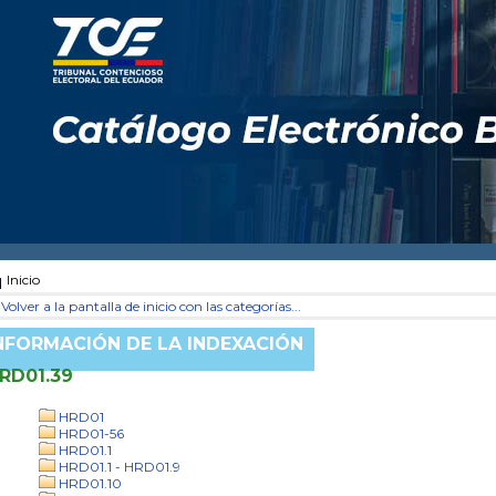
Inicio
Volver a la pantalla de inicio con las categorías...
NFORMACIÓN DE LA INDEXACIÓN
RD01.39
HRD01
HRD01-56
HRD01.1
HRD01.1 - HRD01.9
HRD01.10