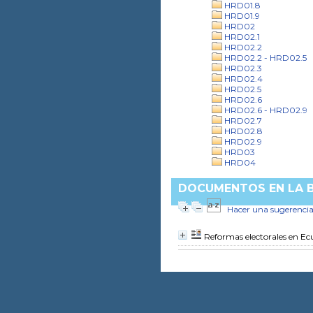
HRD01.8
HRD01.9
HRD02
HRD02.1
HRD02.2
HRD02.2 - HRD02.5
HRD02.3
HRD02.4
HRD02.5
HRD02.6
HRD02.6 - HRD02.9
HRD02.7
HRD02.8
HRD02.9
HRD03
HRD04
DOCUMENTOS EN LA BI
Hacer una sugerenci
Reformas electorales en Ec