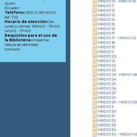
HRD01.10 - HRD01.16
Quito
HRD01.11
Ecuador
HRD01.12
Teléfono:
(593-2) 381 5000
HRD01.13
ext. 722
HRD01.14
Horario de atención:
De
HRD01.15
lunes a viernes: 08H00 - 13h00,
HRD01.16
14h00 - 17H00
HRD01.17
Requisitos para el uso de
HRD01.17 - HRD01.22
la Biblioteca:
Presentar
HRD01.18
cédula de identidad
HRD01.19
contacto
HRD01.2
HRD01.20
HRD01.21
HRD01.22
HRD01.23
HRD01.23 - HRD01.2
HRD01.24
HRD01.25
HRD01.26
HRD01.27
HRD01.29
HRD01.29 - HRD01.33
HRD01.3
HRD01.30
HRD01.31
HRD01.32
HRD01.33
HRD01.34
HRD01.34 - HRD01.4