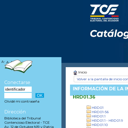
A-
A
A+
Inicio
Volver a la pantalla de inicio con
Conectarse
INFORMACIÓN DE LA 
HRD01.36
Olvidé mi contraseña
HRD01
Dirección
HRD01-56
HRD01.1
Biblioteca del Tribunal
HRD01.1 - HRD01.9
Contencioso Electoral - TCE
HRD01.10
Av. 12 de Octubre N19 y Patria