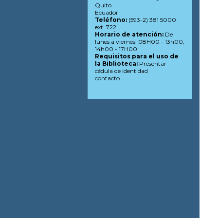
Quito
Ecuador
Teléfono:
(593-2) 381 5000
ext. 722
Horario de atención:
De
lunes a viernes: 08H00 - 13h00,
14h00 - 17H00
Requisitos para el uso de
la Biblioteca:
Presentar
cédula de identidad
contacto