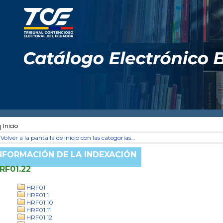
Inicio
Volver a la pantalla de inicio con las categorías...
NFORMACIÓN DE LA INDEXACIÓN
RF01.22
HRF01
HRF01.1
HRF01.10
HRF01.11
HRF01.12