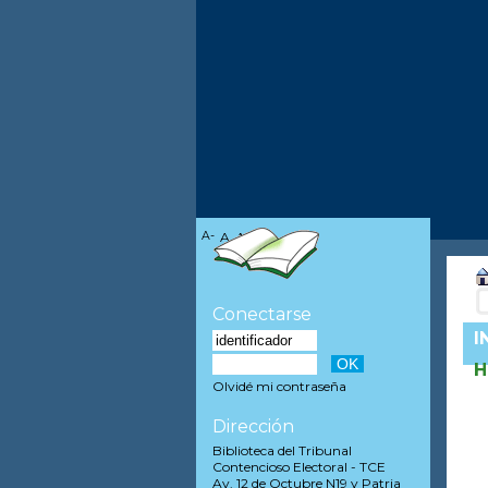
A-
A
A+
Conectarse
I
H
Olvidé mi contraseña
Dirección
Biblioteca del Tribunal
Contencioso Electoral - TCE
Av. 12 de Octubre N19 y Patria