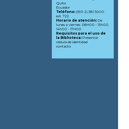
Quito
Ecuador
Teléfono:
(593-2) 381 5000
ext. 722
Horario de atención:
De
lunes a viernes: 08H00 - 13h00,
14h00 - 17H00
Requisitos para el uso de
la Biblioteca:
Presentar
cédula de identidad
contacto