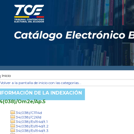
Inicio
Volver a la pantalla de inicio con las categorías...
NFORMACIÓN DE LA INDEXACIÓN
4(038)/Om2e/Ap.5
34(038)/C1114d
34(038)/C261d
34(038)/Es194d/t.1
34(038)/Es194d/t.2
34(038)/Es194d/t.3