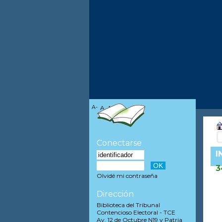
A-
A
A+
Conectarse
I
3
Olvidé mi contraseña
Dirección
Biblioteca del Tribunal
Contencioso Electoral - TCE
Av. 12 de Octubre N19 y Patria