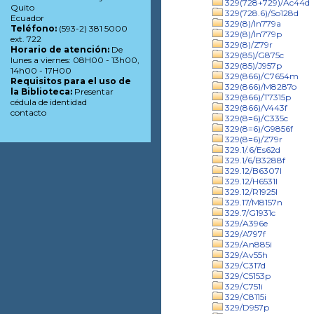
329(728+729)/Ac44d
Quito
329(728.6)/So128d
Ecuador
329(8)/In779a
Teléfono:
(593-2) 381 5000
329(8)/In779p
ext. 722
329(8)/Z79r
Horario de atención:
De
329(85)/G875c
lunes a viernes: 08H00 - 13h00,
329(85)/J957p
14h00 - 17H00
329(866)/C7654m
Requisitos para el uso de
329(866)/M8287o
la Biblioteca:
Presentar
329(866)/T7315p
cédula de identidad
329(866)/V443f
contacto
329(8=6)/C335c
329(8=6)/G9856f
329(8=6)/Z79r
329.1/.6/Es62d
329.1/6/B3288f
329.12/B6307l
329.12/H6531l
329.12/R1925l
329.17/M8157n
329.7/G1931c
329/A396e
329/A797f
329/An885i
329/Av55h
329/C317d
329/C5153p
329/C751i
329/C8115i
329/D957p