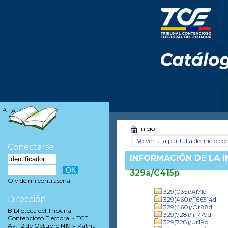
A-
A
A+
Inicio
Volver a la pantalla de inicio con
Conectarse
INFORMACIÓN DE LA 
329a/C415p
Olvidé mi contraseña
329(035)/Al71d
Dirección
329(460)/F66314d
329(460)/Ot88d
Biblioteca del Tribunal
329(728)/In779d
Contencioso Electoral - TCE
329(728)/Ur19p
Av. 12 de Octubre N19 y Patria