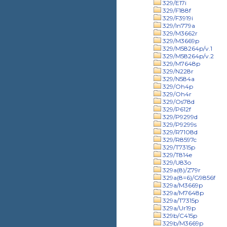
329/E17i
329/F188f
329/F3919i
329/In779a
329/M3662r
329/M3669p
329/M58264p/v.1
329/M58264p/v.2
329/M7648p
329/N228r
329/N584a
329/Oh4p
329/Oh4r
329/Os78d
329/P612f
329/P9299d
329/P9299s
329/R7108d
329/R8597c
329/T7315p
329/T814e
329/U83o
329a(8)/Z79r
329a(8=6)/G9856f
329a/M3669p
329a/M7648p
329a/T7315p
329a/Ur19p
329b/C415p
329b/M3669p