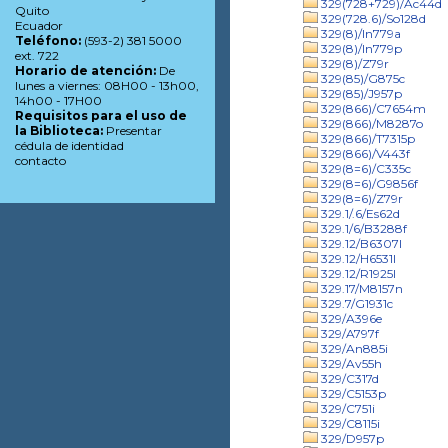
329(728+729)/Ac44d
Quito
329(728.6)/So128d
Ecuador
329(8)/In779a
Teléfono:
(593-2) 381 5000
329(8)/In779p
ext. 722
329(8)/Z79r
Horario de atención:
De
329(85)/G875c
lunes a viernes: 08H00 - 13h00,
329(85)/J957p
14h00 - 17H00
329(866)/C7654m
Requisitos para el uso de
329(866)/M8287o
la Biblioteca:
Presentar
329(866)/T7315p
cédula de identidad
329(866)/V443f
contacto
329(8=6)/C335c
329(8=6)/G9856f
329(8=6)/Z79r
329.1/.6/Es62d
329.1/6/B3288f
329.12/B6307l
329.12/H6531l
329.12/R1925l
329.17/M8157n
329.7/G1931c
329/A396e
329/A797f
329/An885i
329/Av55h
329/C317d
329/C5153p
329/C751i
329/C8115i
329/D957p