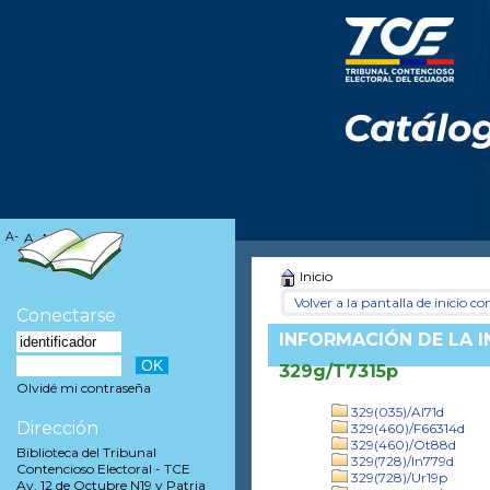
A-
A
A+
Inicio
Volver a la pantalla de inicio con
Conectarse
INFORMACIÓN DE LA 
329g/T7315p
Olvidé mi contraseña
329(035)/Al71d
Dirección
329(460)/F66314d
329(460)/Ot88d
Biblioteca del Tribunal
329(728)/In779d
Contencioso Electoral - TCE
329(728)/Ur19p
Av. 12 de Octubre N19 y Patria