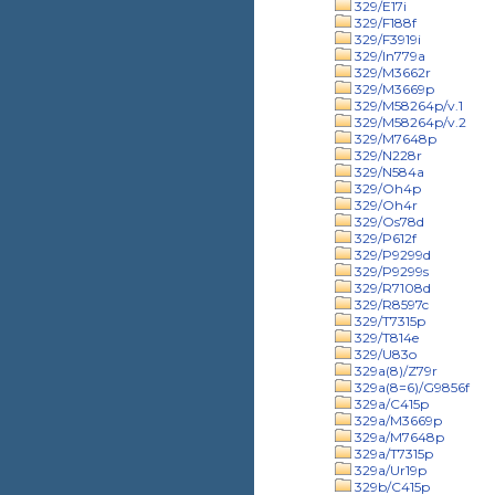
329/E17i
329/F188f
329/F3919i
329/In779a
329/M3662r
329/M3669p
329/M58264p/v.1
329/M58264p/v.2
329/M7648p
329/N228r
329/N584a
329/Oh4p
329/Oh4r
329/Os78d
329/P612f
329/P9299d
329/P9299s
329/R7108d
329/R8597c
329/T7315p
329/T814e
329/U83o
329a(8)/Z79r
329a(8=6)/G9856f
329a/C415p
329a/M3669p
329a/M7648p
329a/T7315p
329a/Ur19p
329b/C415p