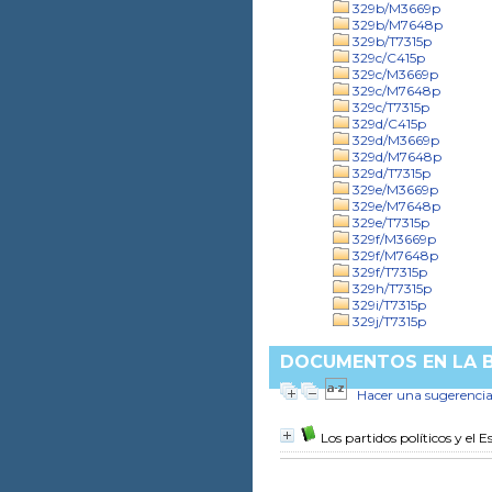
329b/M3669p
329b/M7648p
329b/T7315p
329c/C415p
329c/M3669p
329c/M7648p
329c/T7315p
329d/C415p
329d/M3669p
329d/M7648p
329d/T7315p
329e/M3669p
329e/M7648p
329e/T7315p
329f/M3669p
329f/M7648p
329f/T7315p
329h/T7315p
329i/T7315p
329j/T7315p
DOCUMENTOS EN LA B
Hacer una sugerenci
Los partidos políticos y el