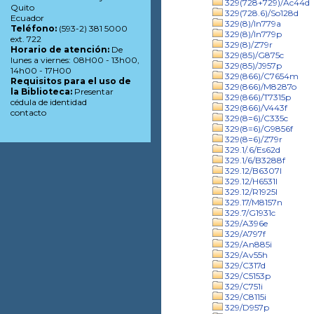
329(728+729)/Ac44d
Quito
329(728.6)/So128d
Ecuador
329(8)/In779a
Teléfono:
(593-2) 381 5000
329(8)/In779p
ext. 722
329(8)/Z79r
Horario de atención:
De
329(85)/G875c
lunes a viernes: 08H00 - 13h00,
329(85)/J957p
14h00 - 17H00
329(866)/C7654m
Requisitos para el uso de
329(866)/M8287o
la Biblioteca:
Presentar
329(866)/T7315p
cédula de identidad
329(866)/V443f
contacto
329(8=6)/C335c
329(8=6)/G9856f
329(8=6)/Z79r
329.1/.6/Es62d
329.1/6/B3288f
329.12/B6307l
329.12/H6531l
329.12/R1925l
329.17/M8157n
329.7/G1931c
329/A396e
329/A797f
329/An885i
329/Av55h
329/C317d
329/C5153p
329/C751i
329/C8115i
329/D957p