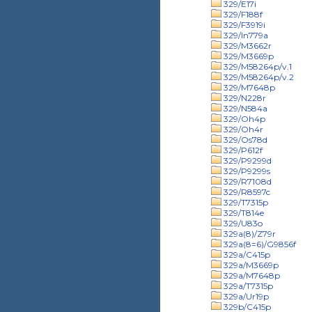
329/E17i
329/F188f
329/F3919i
329/In779a
329/M3662r
329/M3669p
329/M58264p/v.1
329/M58264p/v.2
329/M7648p
329/N228r
329/N584a
329/Oh4p
329/Oh4r
329/Os78d
329/P612f
329/P9299d
329/P9299s
329/R7108d
329/R8597c
329/T7315p
329/T814e
329/U83o
329a(8)/Z79r
329a(8=6)/G9856f
329a/C415p
329a/M3669p
329a/M7648p
329a/T7315p
329a/Ur19p
329b/C415p