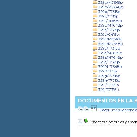
329b/M3669p
329b/M7648p
329b/T7315p
329c/C415p
329c/M3669p
329c/M7648p
329c/T7315p
329d/C415p
329d/M3669p
329d/M7648p
329d/T7315p
329e/M3669p
329e/M7648p
329e/T7315p
329f/M7648p
329f/T7315p
329g/T7315p
329h/T7315p
329i/T7315p
329j/T7315p
DOCUMENTOS EN LA B
Hacer una sugerenci
Sistemas electorales y sist