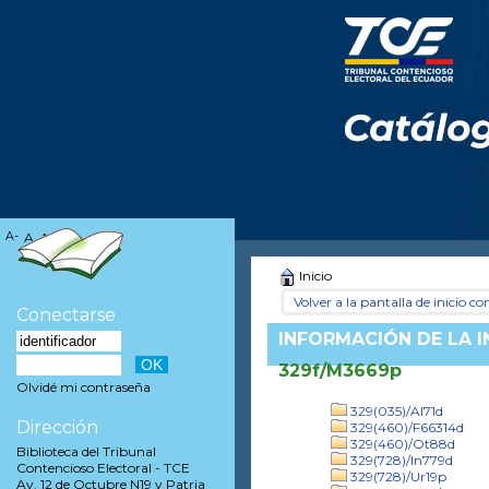
A-
A
A+
Inicio
Volver a la pantalla de inicio con
Conectarse
INFORMACIÓN DE LA 
329f/M3669p
Olvidé mi contraseña
329(035)/Al71d
Dirección
329(460)/F66314d
329(460)/Ot88d
Biblioteca del Tribunal
329(728)/In779d
Contencioso Electoral - TCE
329(728)/Ur19p
Av. 12 de Octubre N19 y Patria