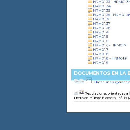
HRM01.33 - HRM01.3
HRM01.34
HRM01.35
HRM01.35 - HRM01.3
HRM01.36
HRM01.37
HRM01.38
HRM01.4
HRM01.5
HRM01.6
HRM01.6 - HRM01.7
HRM01.7
HRM01.8
HRM01.8 - HRM01.9
HRM01.9
DOCUMENTOS EN LA B
Hacer una sugerenci
Regulaciones orientadas a im
Fierro
en Mundo Electoral, nº. 19 