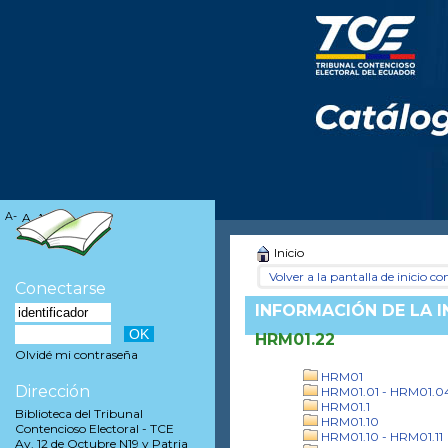
A-
A
A+
Inicio
Volver a la pantalla de inicio con
Conectarse
INFORMACIÓN DE LA 
HRM01.22
Olvidé mi contraseña
HRM01
Dirección
HRM01.01 - HRM01.0
HRM01.1
Biblioteca del Tribunal
HRM01.10
Contencioso Electoral - TCE
HRM01.10 - HRM01.11
Av. 12 de Octubre N19 y Patria