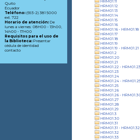
HRM01.11
Quito
HRM01.12
Ecuador
HRM01.13
Teléfono:
(593-2) 381 5000
HRM01.14
ext. 722
HRM01.15
Horario de atención:
De
HRM01.16
lunes a viernes: 08H00 - 13h00,
HRM01.16 - HRM01.18
14h00 - 17H00
HRM01.17
Requisitos para el uso de
HRM01.18
la Biblioteca:
Presentar
HRM01.19
cédula de identidad
HRM01.19 - HRM01.21
contacto
HRM01.2
HRM01.20
HRM01.21
HRM01.22 - HRM01.2
HRM01.23
HRM01.24
HRM01.24 - HRM01.2
HRM01.25
HRM01.26
HRM01.26 - HRM01.3
HRM01.27
HRM01.28
HRM01.29
HRM01.3
HRM01.30
HRM01.31
HRM01.31 - HRM01.32
HRM01.32
HRM01.33